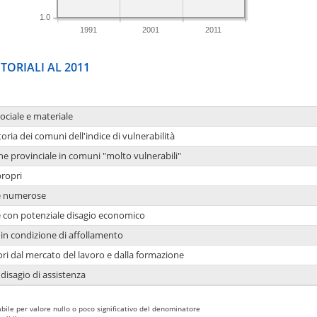
1.0
1991
2001
2011
TORIALI AL 2011
sociale e materiale
oria dei comuni dell'indice di vulnerabilità
ne provinciale in comuni "molto vulnerabili"
propri
ie numerose
ie con potenziale disagio economico
in condizione di affollamento
ori dal mercato del lavoro e dalla formazione
 disagio di assistenza
bile per valore nullo o poco significativo del denominatore