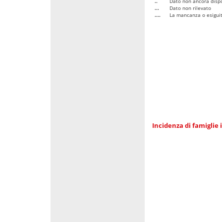
..
Dato non ancora dispo
...
Dato non rilevato
....
La mancanza o esiguità
Incidenza di famiglie 