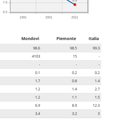
6.9
7.0
6.5
1991
2001
2011
Mondovì
Piemonte
Italia
98.6
98.5
99.3
4103
15
-
-
-
-
0.1
0.2
0.2
1.7
0.8
1.4
1.2
1.4
2.7
1.2
1.1
1.5
6.9
8.9
12.3
3.4
3.2
3