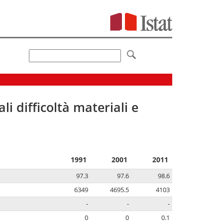
li difficoltà materiali e
1991
2001
2011
97.3
97.6
98.6
6349
4695.5
4103
-
-
-
0
0
0.1