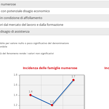
ie numerose
ie con potenziale disagio economico
in condizione di affollamento
ori dal mercato del lavoro e dalla formazione
 disagio di assistenza
bile per valore nullo o poco significativo del denominatore
nibile
 del fenomeno rende i valori non significativi
Incidenza delle famiglie numerose
Inc
1.8
1.7
1.6
1.4
1.4
1.2
1.2