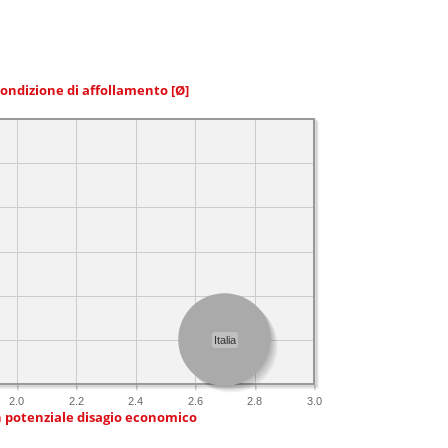
condizione di affollamento
[Ø]
Italia
2.0
2.2
2.4
2.6
2.8
3.0
n potenziale disagio economico