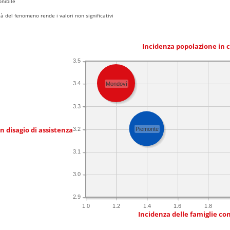
nibile
 del fenomeno rende i valori non significativi
Incidenza popolazione in 
3.5
3.4
Mondovì
3.3
in disagio di assistenza
3.2
Piemonte
3.1
3.0
2.9
1.0
1.2
1.4
1.6
1.8
Incidenza delle famiglie co