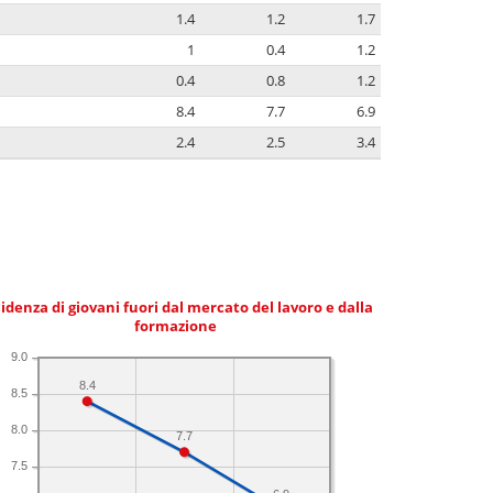
1.4
1.2
1.7
1
0.4
1.2
0.4
0.8
1.2
8.4
7.7
6.9
2.4
2.5
3.4
idenza di giovani fuori dal mercato del lavoro e dalla
formazione
9.0
8.4
8.5
8.0
7.7
7.5