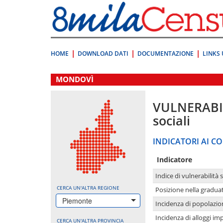
Vai
direttamente
a:
Contenuto
Ricerca
HOME
DOWNLOAD DATI
DOCUMENTAZIONE
LINKS 
.
MONDOVÌ
VULNERABI
sociali
INDICATORI AI CO
Indicatore
Indice di vulnerabilità 
CERCA UN'ALTRA REGIONE
Posizione nella graduat
Piemonte
Incidenza di popolazio
Incidenza di alloggi im
CERCA UN'ALTRA PROVINCIA