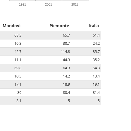
1991
2001
2011
Mondovì
Piemonte
Italia
68.3
65.7
61.4
16.3
30.7
24.2
42.7
114.8
85.7
11.1
44.3
35.2
69.8
64.3
64.3
10.3
14.2
13.4
17.1
18.9
19.1
89
80.4
81.4
3.1
5
5