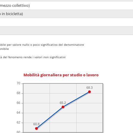
mezzo collettivo)
 in bicicletta)
bile per valore nullo o poco significativo del denominatore
nibile
 del fenomeno rende i valori non significativi
Mobilità giornaliera per studio o lavoro
70
68.3
68
65.2
66
64
62
60.8
60