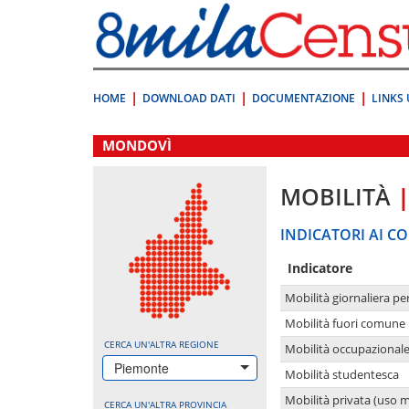
Vai
direttamente
a:
Contenuto
Ricerca
HOME
DOWNLOAD DATI
DOCUMENTAZIONE
LINKS 
.
MONDOVÌ
MOBILITÀ
INDICATORI AI CO
Indicatore
Mobilità giornaliera pe
Mobilità fuori comune 
CERCA UN'ALTRA REGIONE
Mobilità occupazional
Piemonte
Mobilità studentesca
Mobilità privata (uso 
CERCA UN'ALTRA PROVINCIA