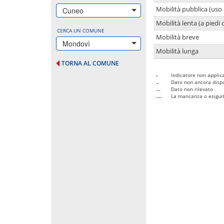
Mobilità pubblica (uso 
Cuneo
Mobilità lenta (a piedi o
CERCA UN COMUNE
Mobilità breve
Mondovì
Mobilità lunga
TORNA AL COMUNE
-
Indicatore non applica
..
Dato non ancora dispo
...
Dato non rilevato
....
La mancanza o esiguità