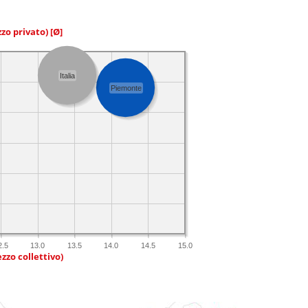
zzo privato)
[Ø]
Italia
Piemonte
2.5
13.0
13.5
14.0
14.5
15.0
zzo collettivo)