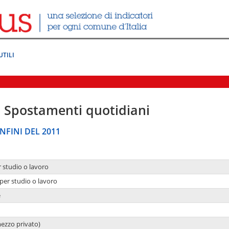
UTILI
|
Spostamenti quotidiani
NFINI DEL 2011
r studio o lavoro
per studio o lavoro
e
mezzo privato)