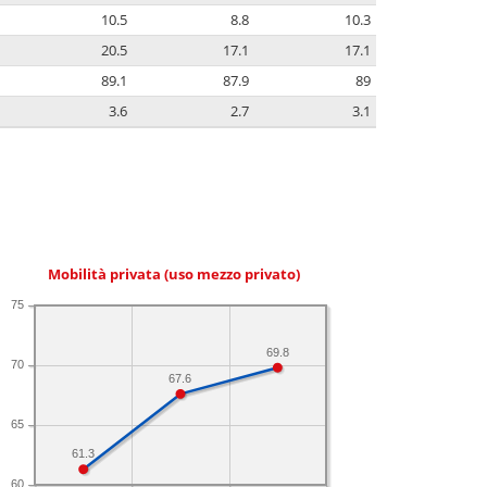
10.5
8.8
10.3
20.5
17.1
17.1
89.1
87.9
89
3.6
2.7
3.1
Mobilità privata (uso mezzo privato)
75
69.8
70
67.6
65
61.3
60