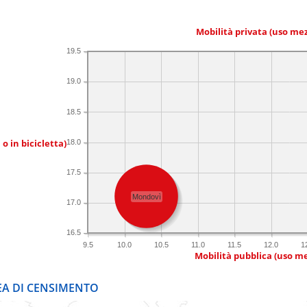
Mobilità privata (uso me
19.5
19.0
18.5
 o in bicicletta)
18.0
17.5
Mondovì
17.0
16.5
9.5
10.0
10.5
11.0
11.5
12.0
1
Mobilità pubblica (uso me
REA DI CENSIMENTO