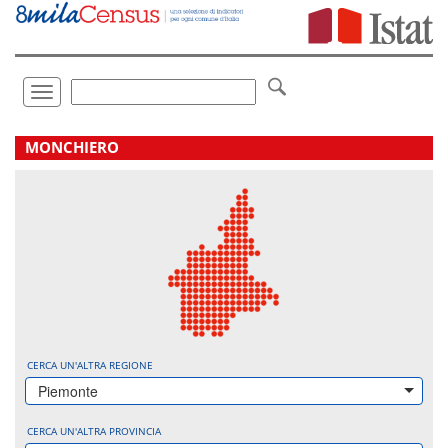
Vai
direttamente
a:
Contenuto
Ricerca
Toggle
navigation
.
MONCHIERO
CERCA UN'ALTRA REGIONE
Piemonte
CERCA UN'ALTRA PROVINCIA