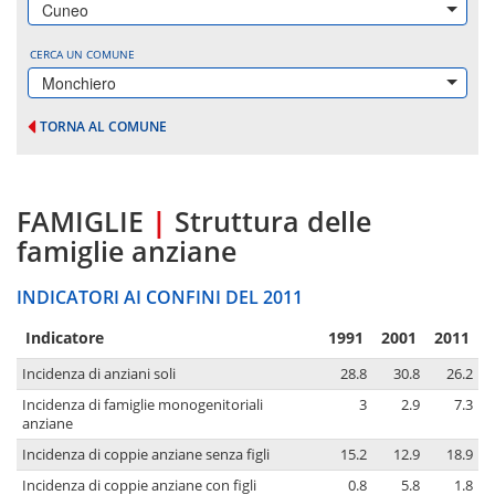
Cuneo
CERCA UN COMUNE
Monchiero
TORNA AL COMUNE
FAMIGLIE
|
Struttura delle
famiglie anziane
INDICATORI AI CONFINI DEL 2011
Indicatore
1991
2001
2011
Incidenza di anziani soli
28.8
30.8
26.2
Incidenza di famiglie monogenitoriali
3
2.9
7.3
anziane
Incidenza di coppie anziane senza figli
15.2
12.9
18.9
Incidenza di coppie anziane con figli
0.8
5.8
1.8