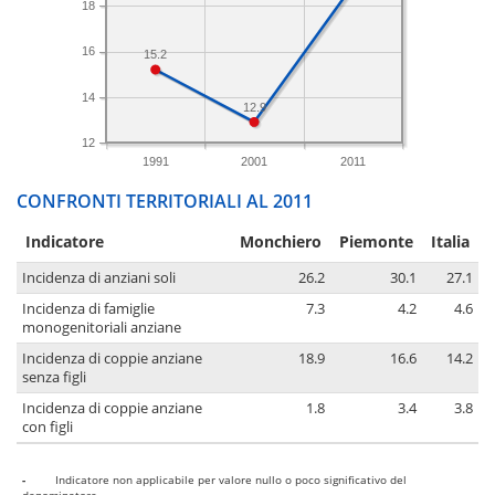
18
16
15.2
14
12.9
12
1991
2001
2011
CONFRONTI TERRITORIALI AL 2011
Indicatore
Monchiero
Piemonte
Italia
Incidenza di anziani soli
26.2
30.1
27.1
Incidenza di famiglie
7.3
4.2
4.6
monogenitoriali anziane
Incidenza di coppie anziane
18.9
16.6
14.2
senza figli
Incidenza di coppie anziane
1.8
3.4
3.8
con figli
-
Indicatore non applicabile per valore nullo o poco significativo del