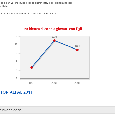
bile per valore nullo o poco significativo del denominatore
nibile
 del fenomeno rende i valori non significativi
Incidenza di coppie giovani con figli
12
11.5
11
10.4
10
9
8.3
8
7
1991
2001
2011
TORIALI AL 2011
e vivono da soli