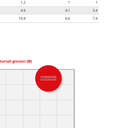
1.2
1
1
4.9
4.1
3.4
10.4
6.6
7.4
toriali giovani
[Ø]
Monchiero