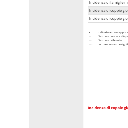
Incidenza di famiglie m
Incidenza di coppie giov
Incidenza di coppie giov
-
Indicatore non applica
..
Dato non ancora dispo
...
Dato non rilevato
....
La mancanza o esiguità
Incidenza di coppie gi