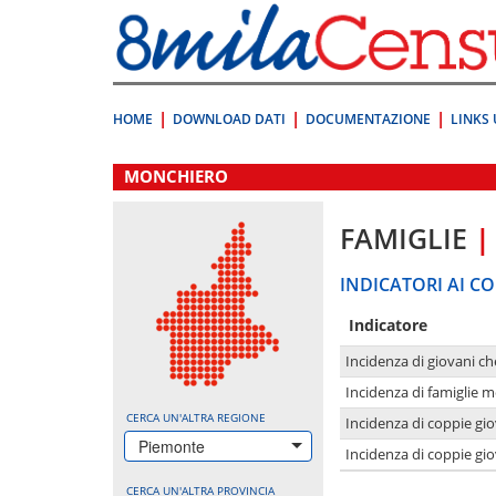
Vai
direttamente
a:
Contenuto
Ricerca
HOME
DOWNLOAD DATI
DOCUMENTAZIONE
LINKS 
.
MONCHIERO
FAMIGLIE
|
INDICATORI AI CO
Indicatore
Incidenza di giovani ch
Incidenza di famiglie m
CERCA UN'ALTRA REGIONE
Incidenza di coppie giov
Piemonte
Incidenza di coppie giov
CERCA UN'ALTRA PROVINCIA