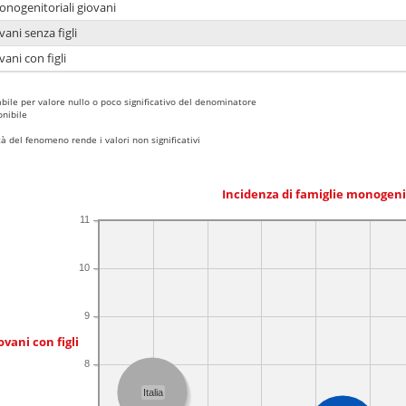
onogenitoriali giovani
ani senza figli
ani con figli
bile per valore nullo o poco significativo del denominatore
nibile
 del fenomeno rende i valori non significativi
Incidenza di famiglie monogeni
11
10
9
ovani con figli
8
Italia