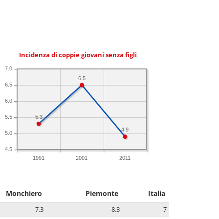
Incidenza di coppie giovani senza figli
7.0
6.5
6.5
6.0
5.3
5.5
4.9
5.0
4.5
1991
2001
2011
Monchiero
Piemonte
Italia
7.3
8.3
7