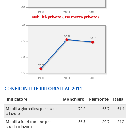
40
1991
2001
2011
Mobilità privata (uso mezzo privato)
70
65.5
64.7
65
60
56.4
55
1991
2001
2011
CONFRONTI TERRITORIALI AL 2011
Indicatore
Monchiero
Piemonte
Italia
Mobilità giornaliera per studio
72.2
65.7
61.4
o lavoro
Mobilità fuori comune per
56.5
30.7
24.2
studio o lavoro