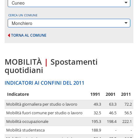
Cuneo
CERCA UN COMUNE
Monchiero
TORNA AL COMUNE
MOBILITÀ
|
Spostamenti
quotidiani
INDICATORI AI CONFINI DEL 2011
Indicatore
1991
2001
2011
Mobilità giornaliera per studio o lavoro
49.3
63.3
72.2
Mobilità fuori comune per studio o lavoro
32.5
46.5
56.5
Mobilità occupazionale
195.3
198.4
222.1
Mobilità studentesca
188.9
-
-