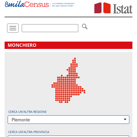
Vai
direttamente
a:
Contenuto
Ricerca
Toggle
navigation
.
MONCHIERO
CERCA UN'ALTRA REGIONE
Piemonte
CERCA UN'ALTRA PROVINCIA