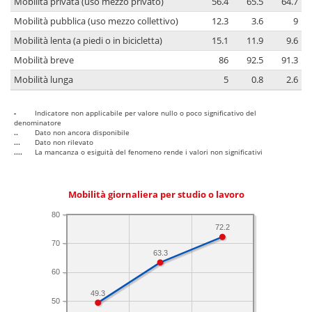
Mobilità privata (uso mezzo privato)
56.4
65.5
64.7
Mobilità pubblica (uso mezzo collettivo)
12.3
3.6
9
Mobilità lenta (a piedi o in bicicletta)
15.1
11.9
9.6
Mobilità breve
86
92.5
91.3
Mobilità lunga
5
0.8
2.6
-
Indicatore non applicabile per valore nullo o poco significativo del
denominatore
..
Dato non ancora disponibile
...
Dato non rilevato
....
La mancanza o esiguità del fenomeno rende i valori non significativi
Mobilità giornaliera per studio o lavoro
80
72.2
70
63.3
60
49.3
50