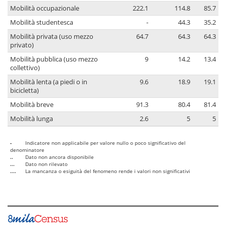
Mobilità occupazionale
222.1
114.8
85.7
Mobilità studentesca
-
44.3
35.2
Mobilità privata (uso mezzo
64.7
64.3
64.3
privato)
Mobilità pubblica (uso mezzo
9
14.2
13.4
collettivo)
Mobilità lenta (a piedi o in
9.6
18.9
19.1
bicicletta)
Mobilità breve
91.3
80.4
81.4
Mobilità lunga
2.6
5
5
-
Indicatore non applicabile per valore nullo o poco significativo del
denominatore
..
Dato non ancora disponibile
...
Dato non rilevato
....
La mancanza o esiguità del fenomeno rende i valori non significativi