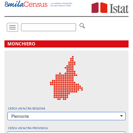
Vai
direttamente
a:
Contenuto
Ricerca
Toggle
navigation
.
MONCHIERO
CERCA UN'ALTRA REGIONE
Piemonte
CERCA UN'ALTRA PROVINCIA