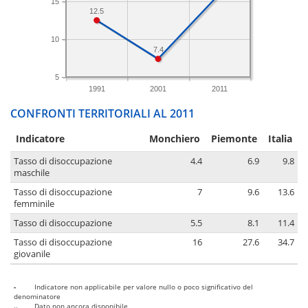
15
12.5
10
7.4
5
1991
2001
2011
CONFRONTI TERRITORIALI AL 2011
Indicatore
Monchiero
Piemonte
Italia
Tasso di disoccupazione
4.4
6.9
9.8
maschile
Tasso di disoccupazione
7
9.6
13.6
femminile
Tasso di disoccupazione
5.5
8.1
11.4
Tasso di disoccupazione
16
27.6
34.7
giovanile
-
Indicatore non applicabile per valore nullo o poco significativo del
denominatore
..
Dato non ancora disponibile