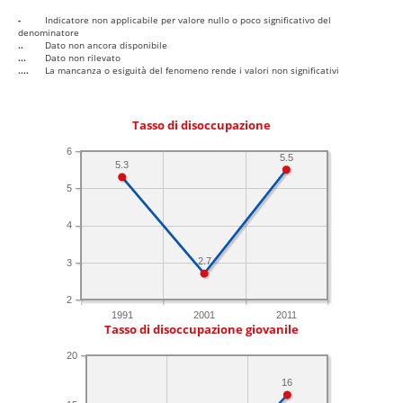
-
Indicatore non applicabile per valore nullo o poco significativo del
denominatore
..
Dato non ancora disponibile
...
Dato non rilevato
....
La mancanza o esiguità del fenomeno rende i valori non significativi
Tasso di disoccupazione
6
5.5
5.3
5
4
2.7
3
2
1991
2001
2011
Tasso di disoccupazione giovanile
20
16