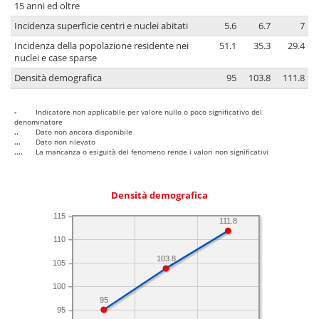
15 anni ed oltre
Incidenza superficie centri e nuclei abitati
5.6
6.7
7
Incidenza della popolazione residente nei
51.1
35.3
29.4
nuclei e case sparse
Densità demografica
95
103.8
111.8
-
Indicatore non applicabile per valore nullo o poco significativo del
denominatore
..
Dato non ancora disponibile
...
Dato non rilevato
....
La mancanza o esiguità del fenomeno rende i valori non significativi
Densità demografica
115
111.8
110
103.8
105
100
95
95