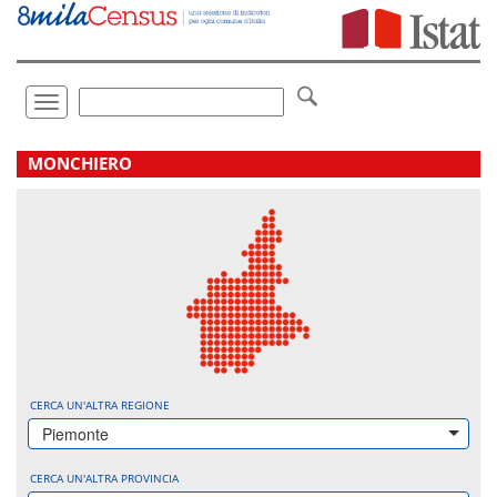
Vai
direttamente
a:
Contenuto
Ricerca
Toggle
navigation
.
MONCHIERO
CERCA UN'ALTRA REGIONE
Piemonte
CERCA UN'ALTRA PROVINCIA