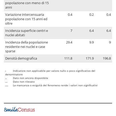
popolazione con meno di 15
anni
Variazione intercensuaria
0.4
0.2
0.4
popolazione con 15 anni ed
oltre
Incidenza superficie centri e
7
6.4
6.4
nuclei abitati
Incidenza della popolazione
29.4
9.9
9
residente nei nuclei e case
sparse
Densità demografica
111.8
171.9
196.8
-
Indicatore non applicabile per valore nullo o poco significativo del
denominatore
..
Dato non ancora disponibile
...
Dato non rilevato
....
La mancanza o esiguità del fenomeno rende i valori non significativi