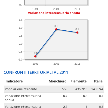
90
1991
2001
2011
Variazione intercensuaria annua
1.5
0.9
1.0
0.7
0.5
0.0
-0.5
-0.8
-1.0
1991
2001
2011
CONFRONTI TERRITORIALI AL 2011
Indicatore
Monchiero
Piemonte
Italia
Popolazione residente
558
4363916
59433744
Variazione intercensuaria
0.7
0.3
0.4
annua
Variazione intercensuaria
2.7
1
0.3