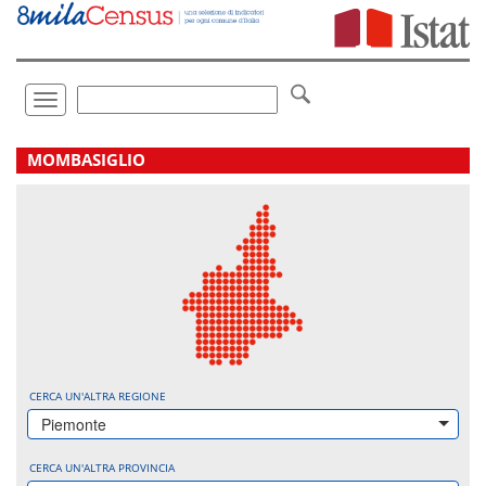
Vai
direttamente
a:
Contenuto
Ricerca
Toggle
navigation
.
MOMBASIGLIO
CERCA UN'ALTRA REGIONE
Piemonte
CERCA UN'ALTRA PROVINCIA