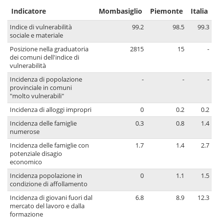
Indicatore
Mombasiglio
Piemonte
Italia
Indice di vulnerabilità
99.2
98.5
99.3
sociale e materiale
Posizione nella graduatoria
2815
15
-
dei comuni dell'indice di
vulnerabilità
Incidenza di popolazione
-
-
-
provinciale in comuni
"molto vulnerabili"
Incidenza di alloggi impropri
0
0.2
0.2
Incidenza delle famiglie
0.3
0.8
1.4
numerose
Incidenza delle famiglie con
1.7
1.4
2.7
potenziale disagio
economico
Incidenza popolazione in
0
1.1
1.5
condizione di affollamento
Incidenza di giovani fuori dal
6.8
8.9
12.3
mercato del lavoro e dalla
formazione