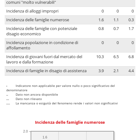
comuni "molto vulnerabili"
Incidenza di alloggi impropri
0
0
0
Incidenza delle famiglie numerose
1.6
1.1
0.3
Incidenza delle famiglie con potenziale
0.8
0.7
1.7
disagio economico
Incidenza popolazione in condizione di
0
0
0
affollamento
Incidenza di giovani fuori dal mercato del
10.3
6.5
6.8
lavoro e dalla formazione
Incidenza di famiglie in disagio di assistenza
3.9
2.1
4.4
-
Indicatore non applicabile per valore nullo o poco significativo del
denominatore
..
Dato non ancora disponibile
...
Dato non rilevato
....
La mancanza o esiguità del fenomeno rende i valori non significativi
Incidenza delle famiglie numerose
2.0
1.6