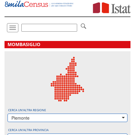
Vai
direttamente
a:
Contenuto
Ricerca
Toggle
navigation
.
MOMBASIGLIO
CERCA UN'ALTRA REGIONE
Piemonte
CERCA UN'ALTRA PROVINCIA