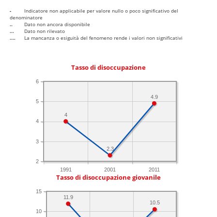
-
Indicatore non applicabile per valore nullo o poco significativo del
denominatore
..
Dato non ancora disponibile
...
Dato non rilevato
....
La mancanza o esiguità del fenomeno rende i valori non significativi
Tasso di disoccupazione
6
4.9
5
4
4
3
2.3
2
1991
2001
2011
Tasso di disoccupazione giovanile
15
11.9
10.5
10