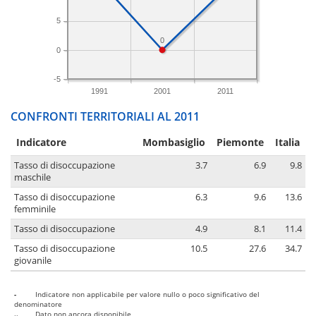
5
0
0
-5
1991
2001
2011
CONFRONTI TERRITORIALI AL 2011
Indicatore
Mombasiglio
Piemonte
Italia
Tasso di disoccupazione
3.7
6.9
9.8
maschile
Tasso di disoccupazione
6.3
9.6
13.6
femminile
Tasso di disoccupazione
4.9
8.1
11.4
Tasso di disoccupazione
10.5
27.6
34.7
giovanile
-
Indicatore non applicabile per valore nullo o poco significativo del
denominatore
..
Dato non ancora disponibile