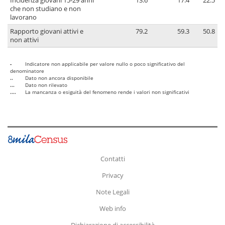
Incidenza giovani 15-29 anni
13.6
17.4
22.5
che non studiano e non
lavorano
Rapporto giovani attivi e
79.2
59.3
50.8
non attivi
-
Indicatore non applicabile per valore nullo o poco significativo del
denominatore
..
Dato non ancora disponibile
...
Dato non rilevato
....
La mancanza o esiguità del fenomeno rende i valori non significativi
Contatti
Privacy
Note Legali
Web info
Dichiarazione di accessibilità