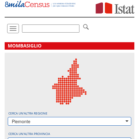
Vai
direttamente
a:
Contenuto
Ricerca
Toggle
navigation
.
MOMBASIGLIO
CERCA UN'ALTRA REGIONE
Piemonte
CERCA UN'ALTRA PROVINCIA