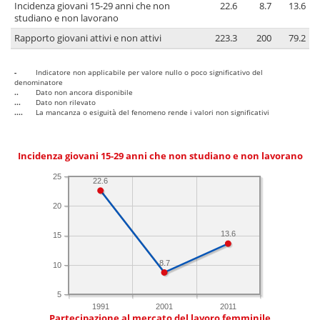
Incidenza giovani 15-29 anni che non
22.6
8.7
13.6
studiano e non lavorano
Rapporto giovani attivi e non attivi
223.3
200
79.2
-
Indicatore non applicabile per valore nullo o poco significativo del
denominatore
..
Dato non ancora disponibile
...
Dato non rilevato
....
La mancanza o esiguità del fenomeno rende i valori non significativi
Incidenza giovani 15-29 anni che non studiano e non lavorano
25
22.6
20
13.6
15
8.7
10
5
1991
2001
2011
Partecipazione al mercato del lavoro femminile