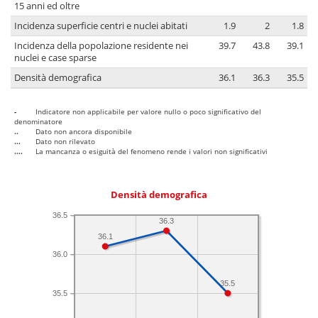
15 anni ed oltre
Incidenza superficie centri e nuclei abitati
1.9
2
1.8
Incidenza della popolazione residente nei
39.7
43.8
39.1
nuclei e case sparse
Densità demografica
36.1
36.3
35.5
-
Indicatore non applicabile per valore nullo o poco significativo del
denominatore
..
Dato non ancora disponibile
...
Dato non rilevato
....
La mancanza o esiguità del fenomeno rende i valori non significativi
Densità demografica
36.5
36.3
36.1
36.0
35.5
35.5