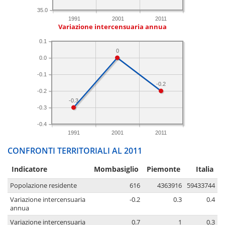
35.0
1991
2001
2011
Variazione intercensuaria annua
0.1
0
0.0
-0.1
-0.2
-0.2
-0.3
-0.3
-0.4
1991
2001
2011
CONFRONTI TERRITORIALI AL 2011
Indicatore
Mombasiglio
Piemonte
Italia
Popolazione residente
616
4363916
59433744
Variazione intercensuaria
-0.2
0.3
0.4
annua
Variazione intercensuaria
0.7
1
0.3