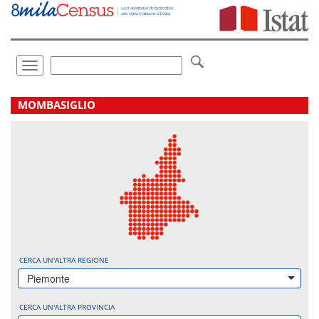
Vai
direttamente
a:
Contenuto
Ricerca
Toggle
navigation
.
MOMBASIGLIO
CERCA UN'ALTRA REGIONE
Piemonte
CERCA UN'ALTRA PROVINCIA