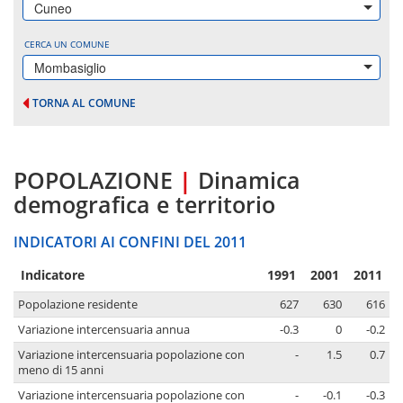
Cuneo
CERCA UN COMUNE
Mombasiglio
TORNA AL COMUNE
POPOLAZIONE
|
Dinamica
demografica e territorio
INDICATORI AI CONFINI DEL 2011
Indicatore
1991
2001
2011
Popolazione residente
627
630
616
Variazione intercensuaria annua
-0.3
0
-0.2
Variazione intercensuaria popolazione con
-
1.5
0.7
meno di 15 anni
Variazione intercensuaria popolazione con
-
-0.1
-0.3