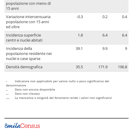
popolazione con meno di
15 anni
Variazione intercensuaria
-0.3
0.2
0.4
popolazione con 15 anni
ed oltre
Incidenza superficie
1.8
6.4
6.4
centri e nuclei abitati
Incidenza della
39.1
9.9
9
popolazione residente nei
nuclei e case sparse
Densità demografica
35.5
171.9
196.8
-
Indicatore non applicabile per valore nullo o poco significativo del
denominatore
..
Dato non ancora disponibile
...
Dato non rilevato
....
La mancanza o esiguità del fenomeno rende i valori non significativi