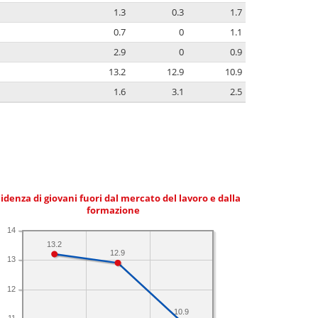
1.3
0.3
1.7
0.7
0
1.1
2.9
0
0.9
13.2
12.9
10.9
1.6
3.1
2.5
idenza di giovani fuori dal mercato del lavoro e dalla
formazione
14
13.2
12.9
13
12
10.9
11