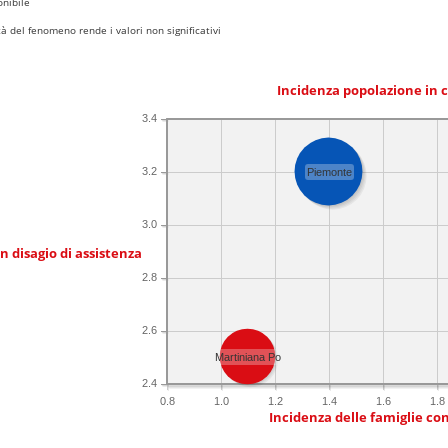
nibile
 del fenomeno rende i valori non significativi
Incidenza popolazione in 
3.4
3.2
Piemonte
3.0
in disagio di assistenza
2.8
2.6
Martiniana Po
2.4
0.8
1.0
1.2
1.4
1.6
1.8
Incidenza delle famiglie co