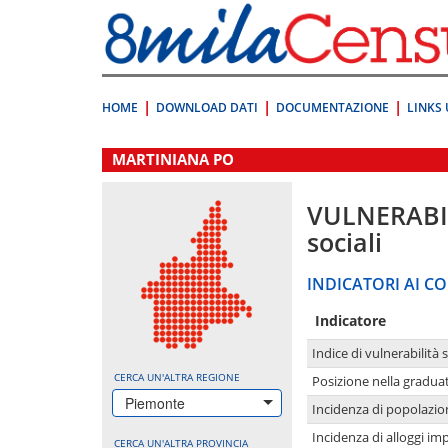
Vai
direttamente
a:
Contenuto
Ricerca
HOME
DOWNLOAD DATI
DOCUMENTAZIONE
LINKS 
.
MARTINIANA PO
VULNERABI
sociali
INDICATORI AI CO
Indicatore
Indice di vulnerabilità 
CERCA UN'ALTRA REGIONE
Posizione nella graduat
Piemonte
Incidenza di popolazio
Incidenza di alloggi im
CERCA UN'ALTRA PROVINCIA