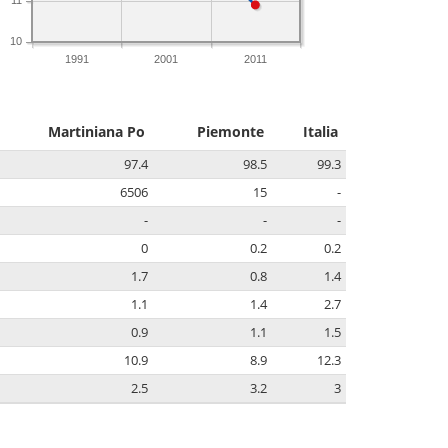
10
1991
2001
2011
Martiniana Po
Piemonte
Italia
97.4
98.5
99.3
6506
15
-
-
-
-
0
0.2
0.2
1.7
0.8
1.4
1.1
1.4
2.7
0.9
1.1
1.5
10.9
8.9
12.3
2.5
3.2
3