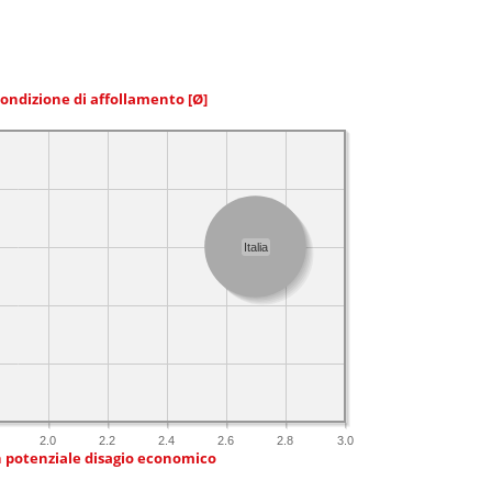
condizione di affollamento
[Ø]
Italia
2.0
2.2
2.4
2.6
2.8
3.0
n potenziale disagio economico