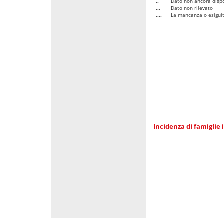
..
Dato non ancora dispo
...
Dato non rilevato
....
La mancanza o esiguità
Incidenza di famiglie 