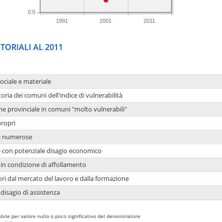
0.0
1991
2001
2011
TORIALI AL 2011
sociale e materiale
oria dei comuni dell'indice di vulnerabilità
ne provinciale in comuni "molto vulnerabili"
propri
ie numerose
ie con potenziale disagio economico
in condizione di affollamento
ori dal mercato del lavoro e dalla formazione
 disagio di assistenza
bile per valore nullo o poco significativo del denominatore