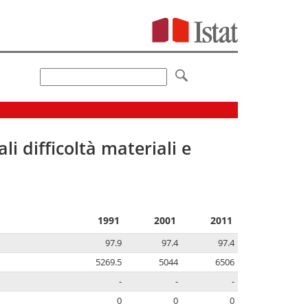
li difficoltà materiali e
1991
2001
2011
97.9
97.4
97.4
5269.5
5044
6506
-
-
-
0
0
0