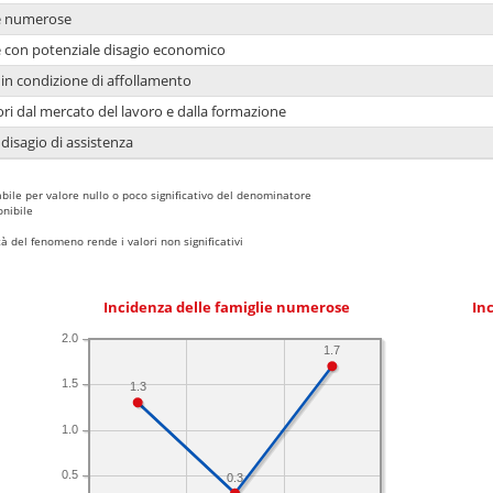
ie numerose
ie con potenziale disagio economico
in condizione di affollamento
ori dal mercato del lavoro e dalla formazione
 disagio di assistenza
bile per valore nullo o poco significativo del denominatore
nibile
 del fenomeno rende i valori non significativi
Incidenza delle famiglie numerose
Inc
2.0
1.7
1.5
1.3
1.0
0.5
0.3