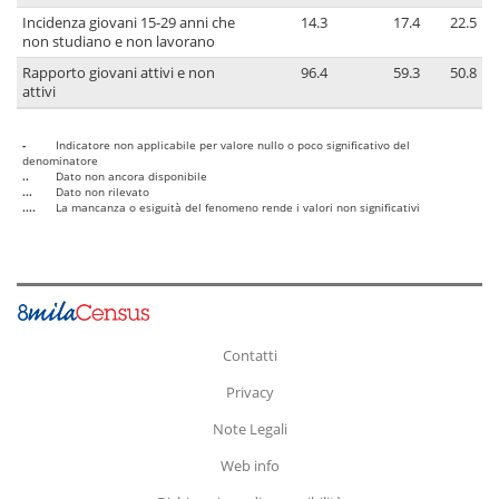
Incidenza giovani 15-29 anni che
14.3
17.4
22.5
non studiano e non lavorano
Rapporto giovani attivi e non
96.4
59.3
50.8
attivi
-
Indicatore non applicabile per valore nullo o poco significativo del
denominatore
..
Dato non ancora disponibile
...
Dato non rilevato
....
La mancanza o esiguità del fenomeno rende i valori non significativi
Contatti
Privacy
Note Legali
Web info