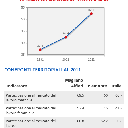
55
52.4
50
45
42.4
40
37.1
35
1991
2001
2011
CONFRONTI TERRITORIALI AL 2011
Magliano
Indicatore
Alfieri
Piemonte
Italia
Partecipazione al mercato del
69.5
60
60.7
lavoro maschile
Partecipazione al mercato del
52.4
45
41.8
lavoro femminile
Partecipazione al mercato del
60.8
52.2
50.8
lavoro