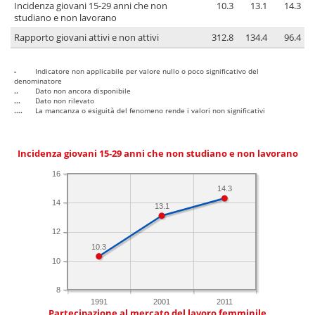
Incidenza giovani 15-29 anni che non
10.3
13.1
14.3
studiano e non lavorano
Rapporto giovani attivi e non attivi
312.8
134.4
96.4
-
Indicatore non applicabile per valore nullo o poco significativo del
denominatore
..
Dato non ancora disponibile
...
Dato non rilevato
....
La mancanza o esiguità del fenomeno rende i valori non significativi
Incidenza giovani 15-29 anni che non studiano e non lavorano
16
14.3
14
13.1
12
10.3
10
8
1991
2001
2011
Partecipazione al mercato del lavoro femminile