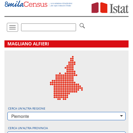
Vai
direttamente
a:
Contenuto
Ricerca
Toggle
navigation
.
MAGLIANO ALFIERI
CERCA UN'ALTRA REGIONE
Piemonte
CERCA UN'ALTRA PROVINCIA