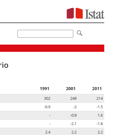
rio
1991
2001
2011
302
248
214
-0.9
-2
-1.5
-
-0.8
1.6
-
-2.1
-1.8
2.4
2.2
2.2