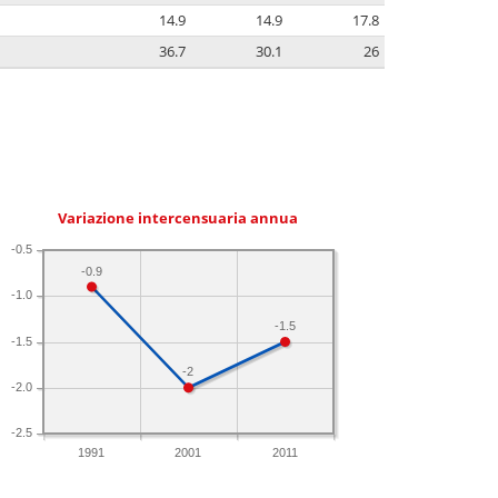
14.9
14.9
17.8
36.7
30.1
26
Variazione intercensuaria annua
-0.5
-0.9
-1.0
-1.5
-1.5
-2
-2.0
-2.5
1991
2001
2011