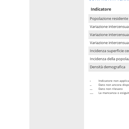
Indicatore
Popolazione residente
Variazione intercensua
Variazione intercensua
Variazione intercensua
Incidenza superficie cen
Incidenza della popolaz
Densità demografica
-
Indicatore non applica
..
Dato non ancora dispo
...
Dato non rilevato
....
La mancanza o esiguità