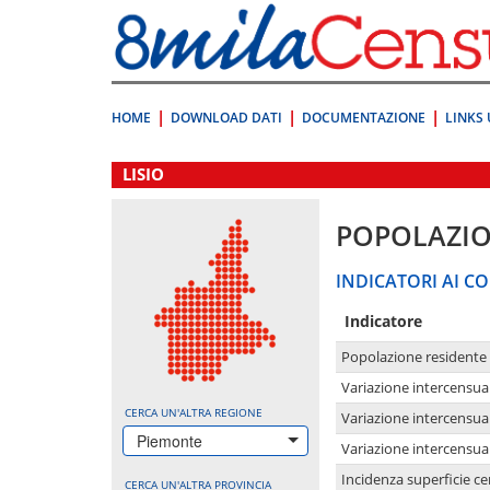
Vai
direttamente
a:
Contenuto
Ricerca
HOME
DOWNLOAD DATI
DOCUMENTAZIONE
LINKS 
.
LISIO
POPOLAZI
INDICATORI AI CO
Indicatore
Popolazione residente
Variazione intercensua
CERCA UN'ALTRA REGIONE
Variazione intercensua
Piemonte
Variazione intercensua
Incidenza superficie cen
CERCA UN'ALTRA PROVINCIA