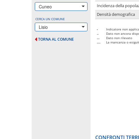
Incidenza della popolaz
Cuneo
Densità demografica
CERCA UN COMUNE
Lisio
-
Indicatore non applica
..
Dato non ancora dispo
...
Dato non rilevato
TORNA AL COMUNE
....
La mancanza o esiguità
CONFRONTI TERRI