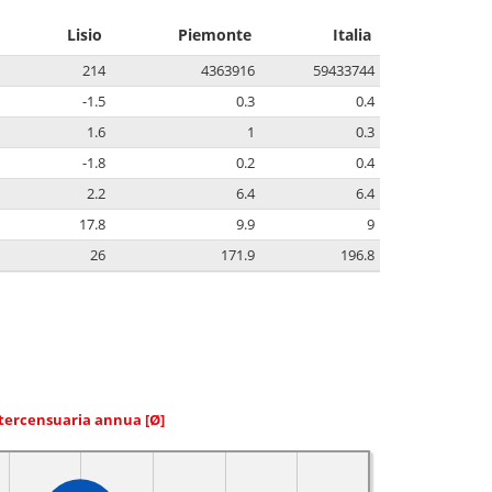
Lisio
Piemonte
Italia
214
4363916
59433744
-1.5
0.3
0.4
1.6
1
0.3
-1.8
0.2
0.4
2.2
6.4
6.4
17.8
9.9
9
26
171.9
196.8
ntercensuaria annua
[Ø]