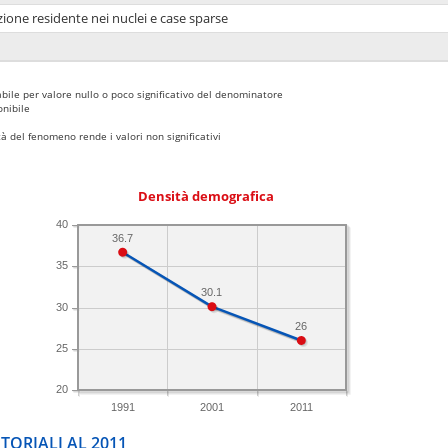
ione residente nei nuclei e case sparse
bile per valore nullo o poco significativo del denominatore
nibile
 del fenomeno rende i valori non significativi
Densità demografica
40
36.7
35
30.1
30
26
25
20
1991
2001
2011
TORIALI AL 2011