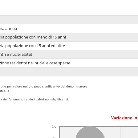
ria annua
ria popolazione con meno di 15 anni
ria popolazione con 15 anni ed oltre
tri e nuclei abitati
ione residente nei nuclei e case sparse
bile per valore nullo o poco significativo del denominatore
nibile
 del fenomeno rende i valori non significativi
Variazione i
1.0