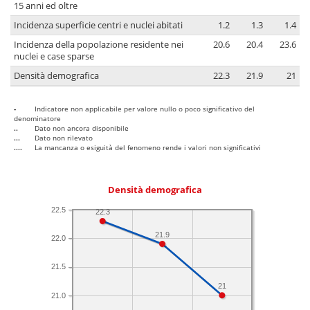
15 anni ed oltre
Incidenza superficie centri e nuclei abitati
1.2
1.3
1.4
Incidenza della popolazione residente nei
20.6
20.4
23.6
nuclei e case sparse
Densità demografica
22.3
21.9
21
-
Indicatore non applicabile per valore nullo o poco significativo del
denominatore
..
Dato non ancora disponibile
...
Dato non rilevato
....
La mancanza o esiguità del fenomeno rende i valori non significativi
Densità demografica
22.5
22.3
21.9
22.0
21.5
21
21.0