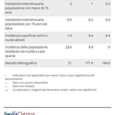
Variazione intercensuaria
2
1
0.3
popolazione con meno di 15
anni
Variazione intercensuaria
-0.6
0.2
0.4
popolazione con 15 anni ed
oltre
Incidenza superficie centri e
1.4
6.4
6.4
nuclei abitati
Incidenza della popolazione
23.6
9.9
9
residente nei nuclei e case
sparse
Densità demografica
21
171.9
196.8
-
Indicatore non applicabile per valore nullo o poco significativo del
denominatore
..
Dato non ancora disponibile
...
Dato non rilevato
....
La mancanza o esiguità del fenomeno rende i valori non significativi