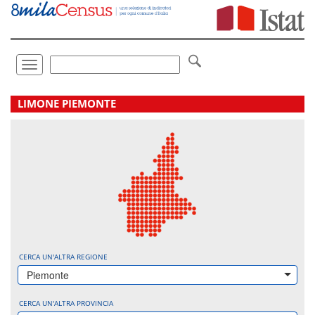
Vai
direttamente
a:
Contenuto
Ricerca
Toggle
navigation
.
LIMONE PIEMONTE
CERCA UN'ALTRA REGIONE
Piemonte
CERCA UN'ALTRA PROVINCIA