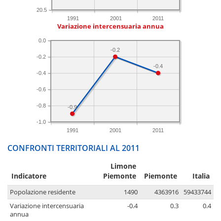
20.5
1991
2001
2011
Variazione intercensuaria annua
0.0
-0.2
-0.2
-0.4
-0.4
-0.6
-0.8
-0.9
-1.0
1991
2001
2011
CONFRONTI TERRITORIALI AL 2011
Limone
Indicatore
Piemonte
Piemonte
Italia
Popolazione residente
1490
4363916
59433744
Variazione intercensuaria
-0.4
0.3
0.4
annua