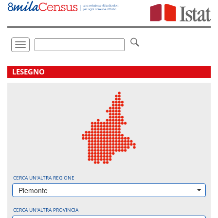
Vai
direttamente
a:
Contenuto
Ricerca
Toggle
navigation
.
LESEGNO
CERCA UN'ALTRA REGIONE
Piemonte
CERCA UN'ALTRA PROVINCIA