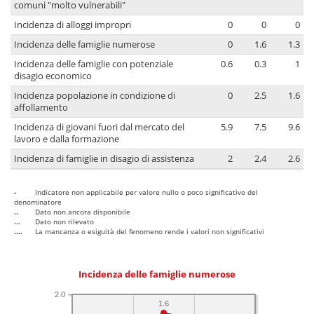
comuni "molto vulnerabili"
Incidenza di alloggi impropri
0
0
0
Incidenza delle famiglie numerose
0
1.6
1.3
Incidenza delle famiglie con potenziale
0.6
0.3
1
disagio economico
Incidenza popolazione in condizione di
0
2.5
1.6
affollamento
Incidenza di giovani fuori dal mercato del
5.9
7.5
9.6
lavoro e dalla formazione
Incidenza di famiglie in disagio di assistenza
2
2.4
2.6
-
Indicatore non applicabile per valore nullo o poco significativo del
denominatore
..
Dato non ancora disponibile
...
Dato non rilevato
....
La mancanza o esiguità del fenomeno rende i valori non significativi
Incidenza delle famiglie numerose
2.0
1.6