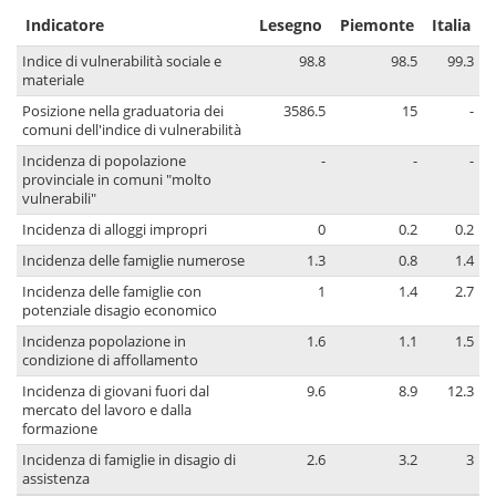
Indicatore
Lesegno
Piemonte
Italia
Indice di vulnerabilità sociale e
98.8
98.5
99.3
materiale
Posizione nella graduatoria dei
3586.5
15
-
comuni dell'indice di vulnerabilità
Incidenza di popolazione
-
-
-
provinciale in comuni "molto
vulnerabili"
Incidenza di alloggi impropri
0
0.2
0.2
Incidenza delle famiglie numerose
1.3
0.8
1.4
Incidenza delle famiglie con
1
1.4
2.7
potenziale disagio economico
Incidenza popolazione in
1.6
1.1
1.5
condizione di affollamento
Incidenza di giovani fuori dal
9.6
8.9
12.3
mercato del lavoro e dalla
formazione
Incidenza di famiglie in disagio di
2.6
3.2
3
assistenza