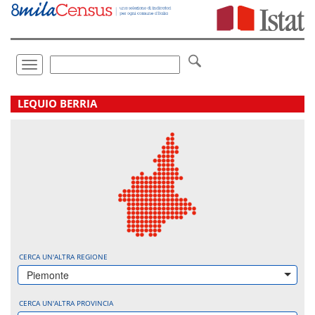
Vai
direttamente
a:
Contenuto
Ricerca
Toggle
navigation
.
LEQUIO BERRIA
CERCA UN'ALTRA REGIONE
Piemonte
CERCA UN'ALTRA PROVINCIA