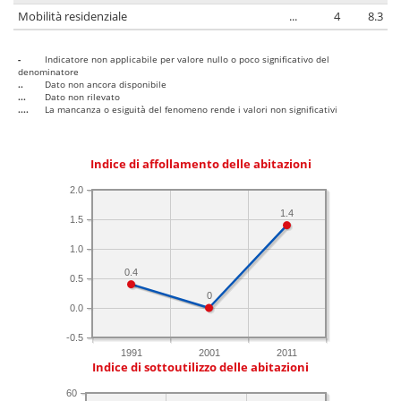
Mobilità residenziale
...
4
8.3
-
Indicatore non applicabile per valore nullo o poco significativo del
denominatore
..
Dato non ancora disponibile
...
Dato non rilevato
....
La mancanza o esiguità del fenomeno rende i valori non significativi
Indice di affollamento delle abitazioni
2.0
1.4
1.5
1.0
0.4
0.5
0
0.0
-0.5
1991
2001
2011
Indice di sottoutilizzo delle abitazioni
60