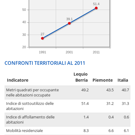
51.4
50
39.1
40
27
30
20
1991
2001
2011
CONFRONTI TERRITORIALI AL 2011
Lequio
Indicatore
Berria
Piemonte
Italia
Metri quadrati per occupante
49.2
43.5
40.7
nelle abitazioni occupate
Indice di sottoutilizzo delle
51.4
31.2
31.3
abitazioni
Indice di affollamento delle
1.4
0.4
0.6
abitazioni
Mobilità residenziale
8.3
6.6
6.1