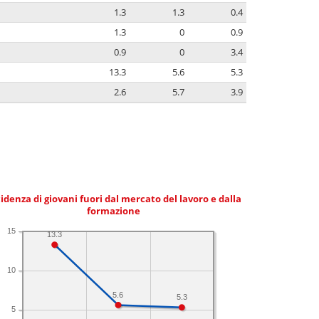
1.3
1.3
0.4
1.3
0
0.9
0.9
0
3.4
13.3
5.6
5.3
2.6
5.7
3.9
idenza di giovani fuori dal mercato del lavoro e dalla
formazione
15
13.3
10
5.6
5.3
5