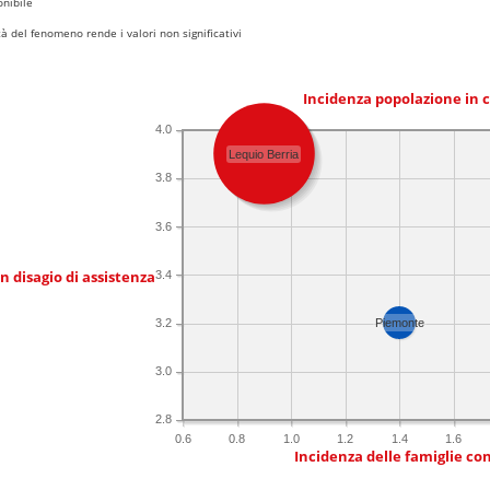
nibile
 del fenomeno rende i valori non significativi
Incidenza popolazione in 
4.0
Lequio Berria
3.8
3.6
in disagio di assistenza
3.4
3.2
Piemonte
3.0
2.8
0.6
0.8
1.0
1.2
1.4
1.6
Incidenza delle famiglie co