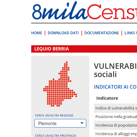
Vai
direttamente
a:
Contenuto
Ricerca
HOME
DOWNLOAD DATI
DOCUMENTAZIONE
LINKS 
.
LEQUIO BERRIA
VULNERABI
sociali
INDICATORI AI CO
Indicatore
Indice di vulnerabilità 
CERCA UN'ALTRA REGIONE
Posizione nella graduat
Piemonte
Incidenza di popolazio
Incidenza di alloggi im
CERCA UN'ALTRA PROVINCIA