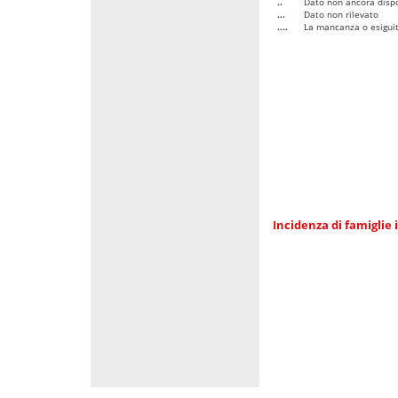
..
Dato non ancora dispo
...
Dato non rilevato
....
La mancanza o esiguità
Incidenza di famiglie 