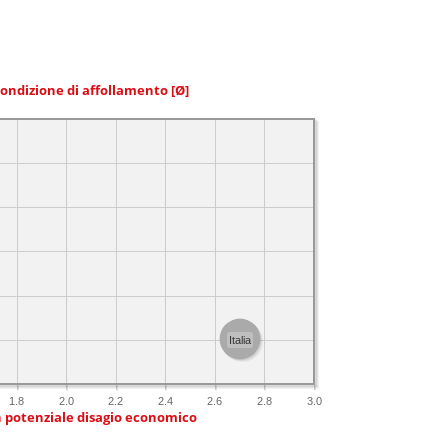
condizione di affollamento
[Ø]
Italia
1.8
2.0
2.2
2.4
2.6
2.8
3.0
n potenziale disagio economico