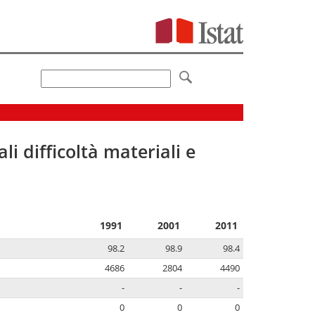
li difficoltà materiali e
1991
2001
2011
98.2
98.9
98.4
4686
2804
4490
-
-
-
0
0
0