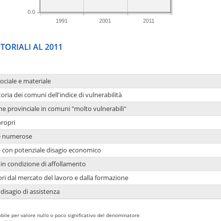
0.0
1991
2001
2011
TORIALI AL 2011
sociale e materiale
oria dei comuni dell'indice di vulnerabilità
ne provinciale in comuni "molto vulnerabili"
propri
ie numerose
ie con potenziale disagio economico
in condizione di affollamento
ori dal mercato del lavoro e dalla formazione
 disagio di assistenza
bile per valore nullo o poco significativo del denominatore