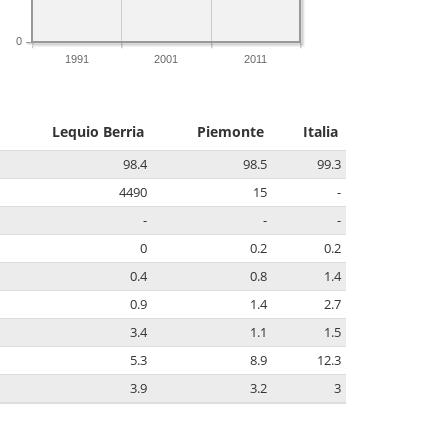
0
1991
2001
2011
Lequio Berria
Piemonte
Italia
98.4
98.5
99.3
4490
15
-
-
-
-
0
0.2
0.2
0.4
0.8
1.4
0.9
1.4
2.7
3.4
1.1
1.5
5.3
8.9
12.3
3.9
3.2
3