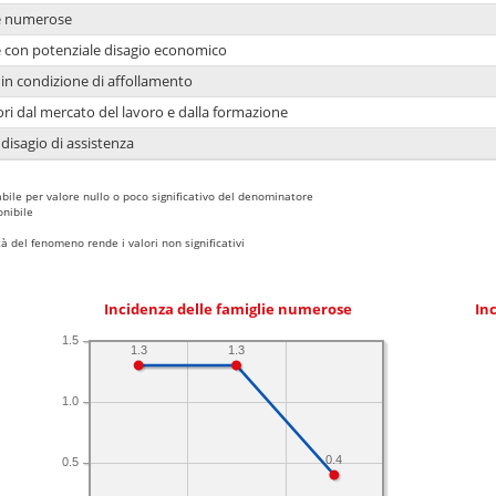
ie numerose
ie con potenziale disagio economico
in condizione di affollamento
ori dal mercato del lavoro e dalla formazione
 disagio di assistenza
bile per valore nullo o poco significativo del denominatore
nibile
 del fenomeno rende i valori non significativi
Incidenza delle famiglie numerose
Inc
1.5
1.3
1.3
1.0
0.4
0.5