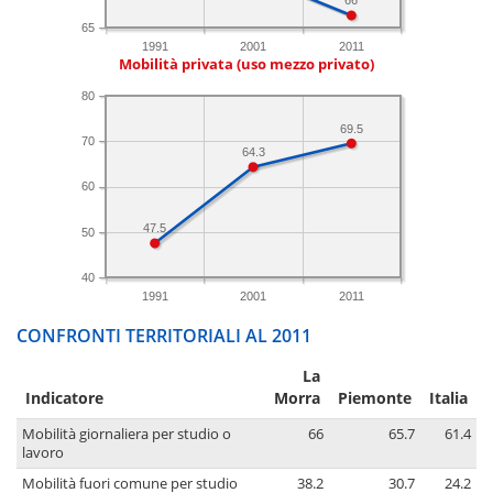
66
65
1991
2001
2011
Mobilità privata (uso mezzo privato)
80
69.5
70
64.3
60
47.5
50
40
1991
2001
2011
CONFRONTI TERRITORIALI AL 2011
La
Indicatore
Morra
Piemonte
Italia
Mobilità giornaliera per studio o
66
65.7
61.4
lavoro
Mobilità fuori comune per studio
38.2
30.7
24.2