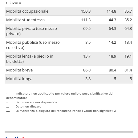
o lavoro
Mobilità occupazionale
150.3
114.8
85.7
Mobilità studentesca
111.3
44.3
35.2
Mobilità privata (uso mezzo
69.5
64.3
64.3
privato)
Mobilità pubblica (uso mezzo
8.5
14.2
13.4
collettivo)
Mobilità lenta (a piedi o in
13.7
18.9
19.1
bicicletta)
Mobilità breve
86.8
80.4
81.4
Mobilità lunga
3.8
5
5
-
Indicatore non applicabile per valore nullo o poco significativo del
denominatore
..
Dato non ancora disponibile
...
Dato non rilevato
....
La mancanza o esiguità del fenomeno rende i valori non significativi