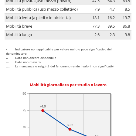
Mobilità privata (uso mezzo privato)
47.5
64.3
69.5
Mobilità pubblica (uso mezzo collettivo)
7.9
4.7
8.5
Mobilità lenta (a piedi o in bicicletta)
18.1
16.2
13.7
Mobilità breve
77.3
89.5
86.8
Mobilità lunga
2.6
2.3
3.8
-
Indicatore non applicabile per valore nullo o poco significativo del
denominatore
..
Dato non ancora disponibile
...
Dato non rilevato
....
La mancanza o esiguità del fenomeno rende i valori non significativi
Mobilità giornaliera per studio o lavoro
80
74.9
75
69.3
70