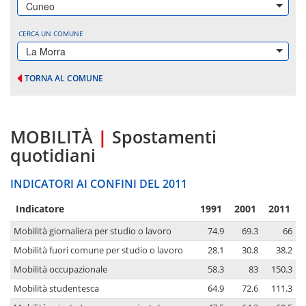
Cuneo
CERCA UN COMUNE
La Morra
TORNA AL COMUNE
MOBILITÀ
|
Spostamenti
quotidiani
INDICATORI AI CONFINI DEL 2011
Indicatore
1991
2001
2011
Mobilità giornaliera per studio o lavoro
74.9
69.3
66
Mobilità fuori comune per studio o lavoro
28.1
30.8
38.2
Mobilità occupazionale
58.3
83
150.3
Mobilità studentesca
64.9
72.6
111.3