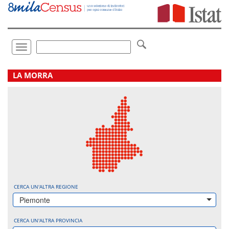
Vai
direttamente
a:
Contenuto
Ricerca
Toggle
navigation
.
LA MORRA
CERCA UN'ALTRA REGIONE
Piemonte
CERCA UN'ALTRA PROVINCIA