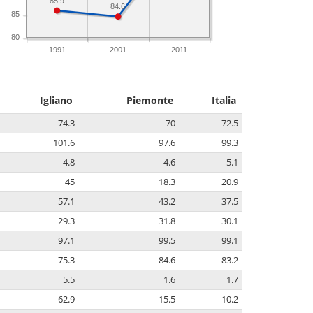
85.9
84.6
85
80
1991
2001
2011
Igliano
Piemonte
Italia
74.3
70
72.5
101.6
97.6
99.3
4.8
4.6
5.1
45
18.3
20.9
57.1
43.2
37.5
29.3
31.8
30.1
97.1
99.5
99.1
75.3
84.6
83.2
5.5
1.6
1.7
62.9
15.5
10.2