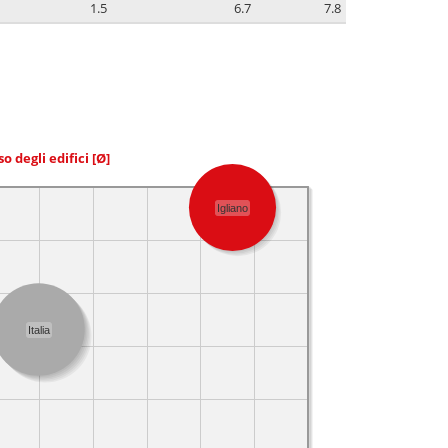
1.5
6.7
7.8
so degli edifici
[Ø]
Igliano
Italia