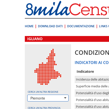
Vai
direttamente
a:
Contenuto
Ricerca
HOME
DOWNLOAD DATI
DOCUMENTAZIONE
LINKS 
.
IGLIANO
CONDIZION
INDICATORI AI CO
Indicatore
Incidenza delle abitazi
Superficie media delle
CERCA UN'ALTRA REGIONE
Potenzialità d'uso degli
Piemonte
Potenzialità d'uso abita
Potenzialità d'uso abit
CERCA UN'ALTRA PROVINCIA