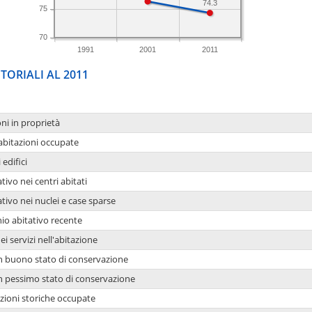
74.3
75
70
1991
2001
2011
TORIALI AL 2011
oni in proprietà
 abitazioni occupate
 edifici
tivo nei centri abitati
ativo nei nuclei e case sparse
io abitativo recente
ei servizi nell'abitazione
 in buono stato di conservazione
 in pessimo stato di conservazione
azioni storiche occupate