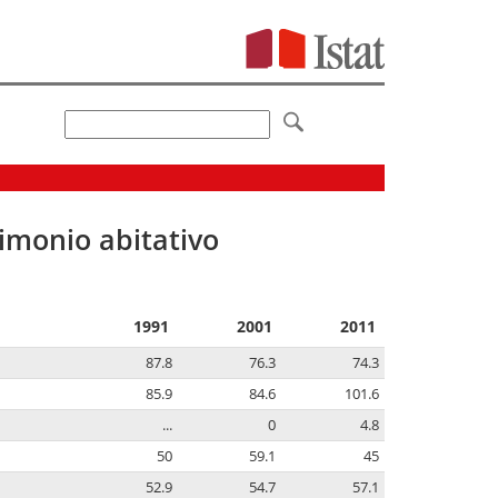
imonio abitativo
1991
2001
2011
87.8
76.3
74.3
85.9
84.6
101.6
...
0
4.8
50
59.1
45
52.9
54.7
57.1