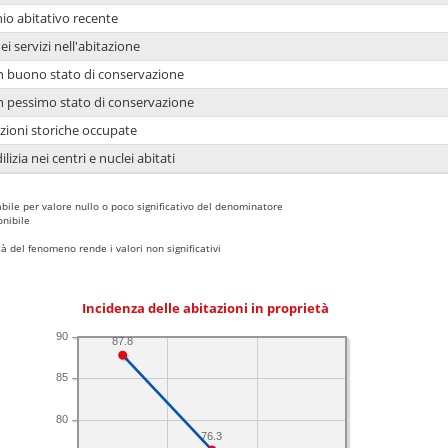
io abitativo recente
ei servizi nell'abitazione
 in buono stato di conservazione
 in pessimo stato di conservazione
azioni storiche occupate
lizia nei centri e nuclei abitati
bile per valore nullo o poco significativo del denominatore
nibile
 del fenomeno rende i valori non significativi
Incidenza delle abitazioni in proprietà
90
87.8
85
80
76.3