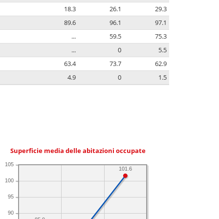
18.3
26.1
29.3
89.6
96.1
97.1
...
59.5
75.3
...
0
5.5
63.4
73.7
62.9
4.9
0
1.5
Superficie media delle abitazioni occupate
105
101.6
100
95
90