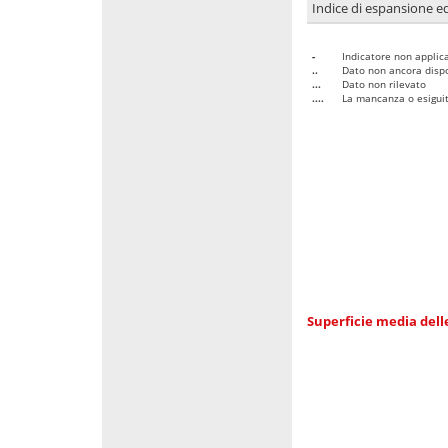
Indice di espansione edi
-
Indicatore non applica
..
Dato non ancora dispo
...
Dato non rilevato
....
La mancanza o esiguità
Superficie media dell