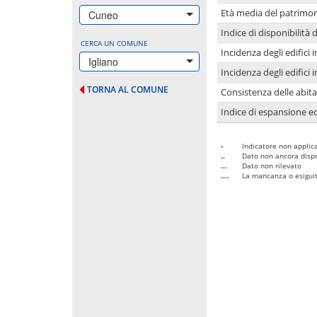
Età media del patrimon
Cuneo
Indice di disponibilità d
CERCA UN COMUNE
Incidenza degli edifici
Igliano
Incidenza degli edifici
TORNA AL COMUNE
Consistenza delle abit
Indice di espansione edi
-
Indicatore non applica
..
Dato non ancora dispo
...
Dato non rilevato
....
La mancanza o esiguità