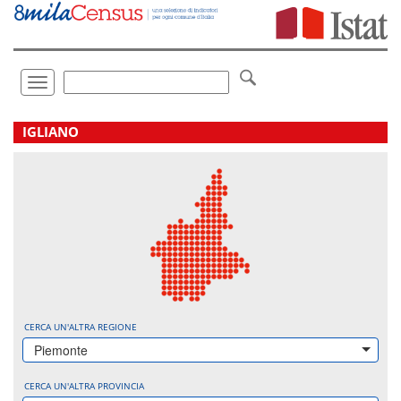
Vai
direttamente
a:
Contenuto
Ricerca
Toggle
navigation
.
IGLIANO
CERCA UN'ALTRA REGIONE
Piemonte
CERCA UN'ALTRA PROVINCIA