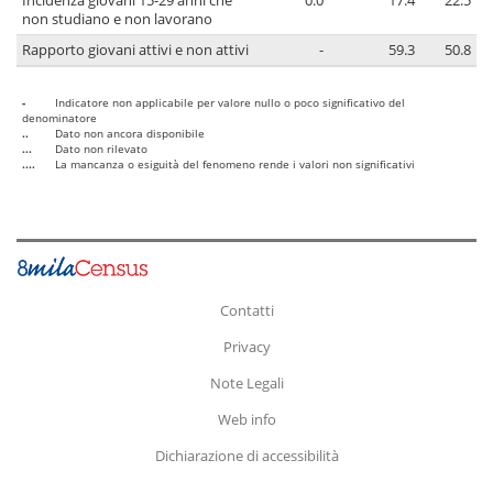
Incidenza giovani 15-29 anni che
0.0
17.4
22.5
non studiano e non lavorano
Rapporto giovani attivi e non attivi
-
59.3
50.8
-
Indicatore non applicabile per valore nullo o poco significativo del
denominatore
..
Dato non ancora disponibile
...
Dato non rilevato
....
La mancanza o esiguità del fenomeno rende i valori non significativi
Contatti
Privacy
Note Legali
Web info
Dichiarazione di accessibilità