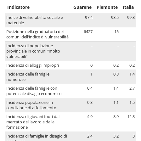
Indicatore
Guarene
Piemonte
Italia
Indice di vulnerabilità sociale e
97.4
98.5
99.3
materiale
Posizione nella graduatoria dei
6427
15
-
comuni dell'indice di vulnerabilità
Incidenza di popolazione
-
-
-
provinciale in comuni "molto
vulnerabili"
Incidenza di alloggi impropri
0
0.2
0.2
Incidenza delle famiglie
1
0.8
1.4
numerose
Incidenza delle famiglie con
0.4
1.4
2.7
potenziale disagio economico
Incidenza popolazione in
0.3
1.1
1.5
condizione di affollamento
Incidenza di giovani fuori dal
4.9
8.9
12.3
mercato del lavoro e dalla
formazione
Incidenza di famiglie in disagio di
2.4
3.2
3