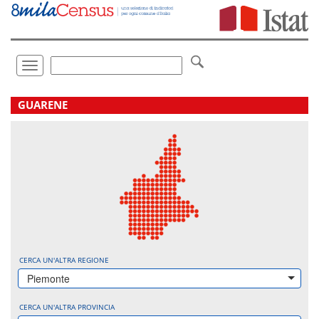
Vai
direttamente
a:
Contenuto
Ricerca
Toggle
navigation
.
GUARENE
CERCA UN'ALTRA REGIONE
Piemonte
CERCA UN'ALTRA PROVINCIA