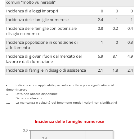
comuni "molto vulnerabili"
Incidenza di alloggi impropri
0
0
0
Incidenza delle famiglie numerose
2.4
1
1
Incidenza delle famiglie con potenziale
0.8
0.2
0.4
disagio economico
Incidenza popolazione in condizione di
1
0
0.3
affollamento
Incidenza di giovani fuori dal mercato del
6.9
8.1
4.9
lavoro e dalla formazione
Incidenza di famiglie in disagio di assistenza
2.1
1.8
2.4
-
Indicatore non applicabile per valore nullo o poco significativo del
denominatore
..
Dato non ancora disponibile
...
Dato non rilevato
....
La mancanza o esiguità del fenomeno rende i valori non significativi
Incidenza delle famiglie numerose
3.0
2.4