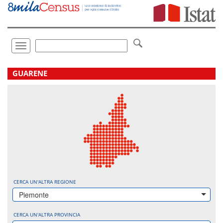
Vai
direttamente
a:
Contenuto
Ricerca
Toggle
navigation
.
GUARENE
CERCA UN'ALTRA REGIONE
Piemonte
CERCA UN'ALTRA PROVINCIA