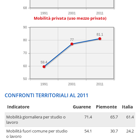
68
1991
2001
2011
Mobilità privata (uso mezzo privato)
90
81.1
77
80
70
59.4
60
50
1991
2001
2011
CONFRONTI TERRITORIALI AL 2011
Indicatore
Guarene
Piemonte
Italia
Mobilità giornaliera per studio o
71.4
65.7
61.4
lavoro
Mobilità fuori comune per studio
54.1
30.7
24.2
o lavoro