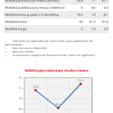
Mobilità privata (uso mezzo privato)
59.4
77
81.1
Mobilità pubblica (uso mezzo collettivo)
9
4.6
4.4
Mobilità lenta (a piedi o in bicicletta)
19.5
10
8.1
Mobilità breve
95
91.5
91.4
Mobilità lunga
2
1.9
2.5
-
Indicatore non applicabile per valore nullo o poco significativo del
denominatore
..
Dato non ancora disponibile
...
Dato non rilevato
....
La mancanza o esiguità del fenomeno rende i valori non significativi
Mobilità giornaliera per studio o lavoro
72
71.4
70.8
71
70
69.1
69