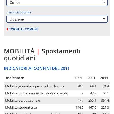
Cuneo
CERCA UN COMUNE
Guarene
TORNA AL COMUNE
MOBILITÀ
|
Spostamenti
quotidiani
INDICATORI AI CONFINI DEL 2011
Indicatore
1991
2001
2011
Mobilità giornaliera per studio o lavoro
70.8
69.1
71.4
Mobilità fuori comune per studio o lavoro
42
47.8
54.1
Mobilità occupazionale
147
255.1
364.4
Mobilità studentesca
144.5
167.6
227.3