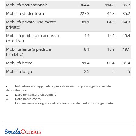
Mobilità occupazionale
364.4
114.8
85.7
Mobilità studentesca
227.3
44.3
35.2
Mobilità privata (uso mezzo
81.1
64.3
64.3
privato)
Mobilità pubblica (uso mezzo
4.4
14.2
13.4
collettivo)
Mobilità lenta (a piedi o in
8.1
18.9
19.1
bicicletta)
Mobilità breve
91.4
80.4
81.4
Mobilità lunga
2.5
5
5
-
Indicatore non applicabile per valore nullo o poco significativo del
denominatore
..
Dato non ancora disponibile
...
Dato non rilevato
....
La mancanza o esiguità del fenomeno rende i valori non significativi