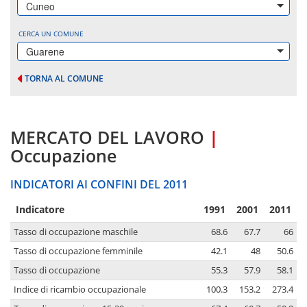
Cuneo
CERCA UN COMUNE
Guarene
TORNA AL COMUNE
MERCATO DEL LAVORO
|
Occupazione
INDICATORI AI CONFINI DEL 2011
Indicatore
1991
2001
2011
Tasso di occupazione maschile
68.6
67.7
66
Tasso di occupazione femminile
42.1
48
50.6
Tasso di occupazione
55.3
57.9
58.1
Indice di ricambio occupazionale
100.3
153.2
273.4