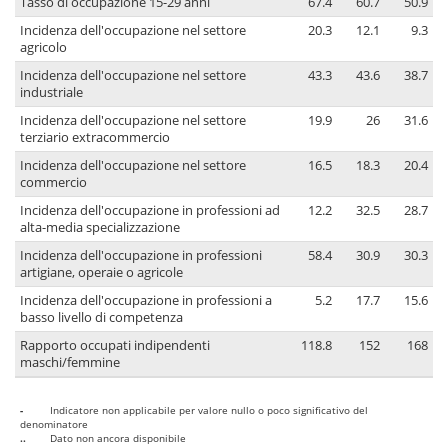
Tasso di occupazione 15-29 anni
67.4
60.7
50.9
Incidenza dell'occupazione nel settore
20.3
12.1
9.3
agricolo
Incidenza dell'occupazione nel settore
43.3
43.6
38.7
industriale
Incidenza dell'occupazione nel settore
19.9
26
31.6
terziario extracommercio
Incidenza dell'occupazione nel settore
16.5
18.3
20.4
commercio
Incidenza dell'occupazione in professioni ad
12.2
32.5
28.7
alta-media specializzazione
Incidenza dell'occupazione in professioni
58.4
30.9
30.3
artigiane, operaie o agricole
Incidenza dell'occupazione in professioni a
5.2
17.7
15.6
basso livello di competenza
Rapporto occupati indipendenti
118.8
152
168
maschi/femmine
-
Indicatore non applicabile per valore nullo o poco significativo del
denominatore
..
Dato non ancora disponibile