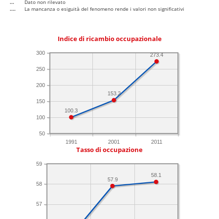
...
Dato non rilevato
....
La mancanza o esiguità del fenomeno rende i valori non significativi
Indice di ricambio occupazionale
300
273.4
250
200
153.2
150
100.3
100
50
1991
2001
2011
Tasso di occupazione
59
58.1
57.9
58
57