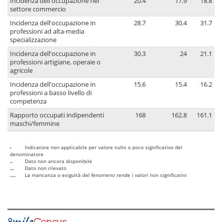
Incidenza dell'occupazione nel
20.4
17.9
18.8
settore commercio
Incidenza dell'occupazione in
28.7
30.4
31.7
professioni ad alta-media
specializzazione
Incidenza dell'occupazione in
30.3
24
21.1
professioni artigiane, operaie o
agricole
Incidenza dell'occupazione in
15.6
15.4
16.2
professioni a basso livello di
competenza
Rapporto occupati indipendenti
168
162.8
161.1
maschi/femmine
-
Indicatore non applicabile per valore nullo o poco significativo del
denominatore
..
Dato non ancora disponibile
...
Dato non rilevato
....
La mancanza o esiguità del fenomeno rende i valori non significativi