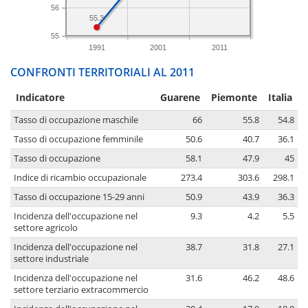
56
55.3
55
1991
2001
2011
CONFRONTI TERRITORIALI AL 2011
Indicatore
Guarene
Piemonte
Italia
Tasso di occupazione maschile
66
55.8
54.8
Tasso di occupazione femminile
50.6
40.7
36.1
Tasso di occupazione
58.1
47.9
45
Indice di ricambio occupazionale
273.4
303.6
298.1
Tasso di occupazione 15-29 anni
50.9
43.9
36.3
Incidenza dell'occupazione nel
9.3
4.2
5.5
settore agricolo
Incidenza dell'occupazione nel
38.7
31.8
27.1
settore industriale
Incidenza dell'occupazione nel
31.6
46.2
48.6
settore terziario extracommercio