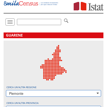
Vai
direttamente
a:
Contenuto
Ricerca
Toggle
navigation
.
GUARENE
CERCA UN'ALTRA REGIONE
Piemonte
CERCA UN'ALTRA PROVINCIA