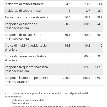
Incidenza di minori stranieri
24.5
23.9
23.4
Incidenza di coppie miste
3
2.7
2.4
Tasso di occupazione straniera
66.4
58.2
58.9
Rapporto occupazione
80.2
80.9
74.9
italiana/straniera
Rapporto disoccupazione
50.1
50.2
80.4
italiana/straniera
Indice di mobilità residenziale
14.3
16.2
16
straniera
Indice di frequenza scolastica
40
40.5
39.5
straniera
Rapporto frequenza scolastica
79
89.6
112.9
italiana/straniera
Rapporto lavoro indipendente
286.3
166.3
159.2
italiano/straniero
-
Indicatore non applicabile per valore nullo o poco significativo del
denominatore
..
Dato non ancora disponibile
...
Dato non rilevato
....
La mancanza o esiguità del fenomeno rende i valori non significativi