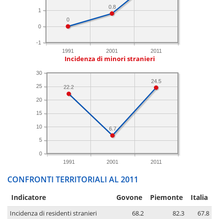
0.8
1
0
0
-1
1991
2001
2011
Incidenza di minori stranieri
30
24.5
25
22.2
20
15
10
6.7
5
0
1991
2001
2011
CONFRONTI TERRITORIALI AL 2011
Indicatore
Govone
Piemonte
Italia
Incidenza di residenti stranieri
68.2
82.3
67.8