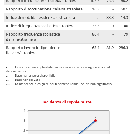
Rapporto occupazione italiana/straniera
107.7
73.3
80.2
Rapporto disoccupazione italiana/straniera
16.3
-
50.1
Indice di mobilità residenziale straniera
...
33.3
14.3
Indice di frequenza scolastica straniera
33.3
0
40
Rapporto frequenza scolastica
86.4
-
79
italiana/straniera
Rapporto lavoro indipendente
63.4
81.9
286.3
italiano/straniero
-
Indicatore non applicabile per valore nullo o poco significativo del
denominatore
..
Dato non ancora disponibile
...
Dato non rilevato
....
La mancanza o esiguità del fenomeno rende i valori non significativi
Incidenza di coppie miste
4
3
3
2