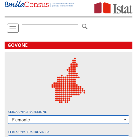
Vai
direttamente
a:
Contenuto
Ricerca
Toggle
navigation
.
GOVONE
CERCA UN'ALTRA REGIONE
Piemonte
CERCA UN'ALTRA PROVINCIA