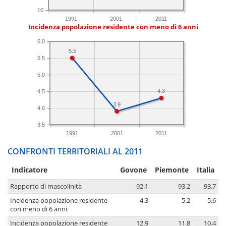
10
1991
2001
2011
Incidenza popolazione residente con meno di 6 anni
6.0
5.5
5.5
5.0
4.3
4.5
3.9
4.0
3.5
1991
2001
2011
CONFRONTI TERRITORIALI AL 2011
Indicatore
Govone
Piemonte
Italia
Rapporto di mascolinità
92.1
93.2
93.7
Incidenza popolazione residente
4.3
5.2
5.6
con meno di 6 anni
Incidenza popolazione residente
12.9
11.8
10.4