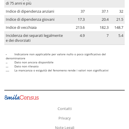
di 75 anni e più
Indice di dipendenza anziani
37
37.1
32
Indice di dipendenza giovani
17.3
20.4
21.5
Indice di vecchiaia
213.6
182.3
148.7
Incidenza dei separati legalmente
4.9
7
5.4
e dei divorziati
-
Indicatore non applicabile per valore nullo o poco significativo del
denominatore
..
Dato non ancora disponibile
...
Dato non rilevato
....
La mancanza o esiguità del fenomeno rende i valori non significativi
Contatti
Privacy
Note Legali