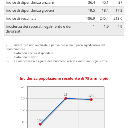
Indice di dipendenza anziani
36.4
45.1
37
Indice di dipendenza giovani
19.5
18.4
17.3
Indice di vecchiaia
186.9
245.4
213.6
Incidenza dei separati legalmente e dei
1
1.9
4.9
divorziati
-
Indicatore non applicabile per valore nullo o poco significativo del
denominatore
..
Dato non ancora disponibile
...
Dato non rilevato
....
La mancanza o esiguità del fenomeno rende i valori non significativi
Incidenza popolazione residente di 75 anni e più
14
13
12.9
13
12
10.8
11