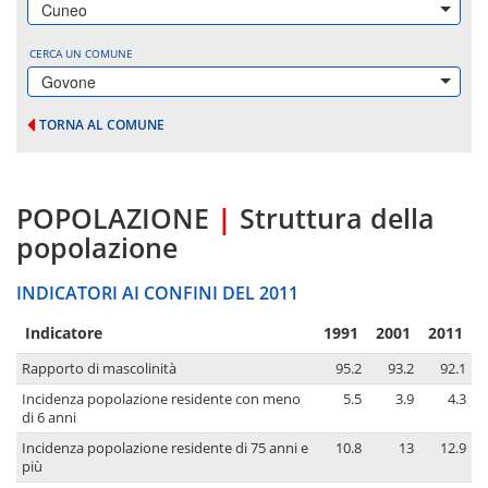
Cuneo
CERCA UN COMUNE
Govone
TORNA AL COMUNE
POPOLAZIONE
|
Struttura della
popolazione
INDICATORI AI CONFINI DEL 2011
Indicatore
1991
2001
2011
Rapporto di mascolinità
95.2
93.2
92.1
Incidenza popolazione residente con meno
5.5
3.9
4.3
di 6 anni
Incidenza popolazione residente di 75 anni e
10.8
13
12.9
più