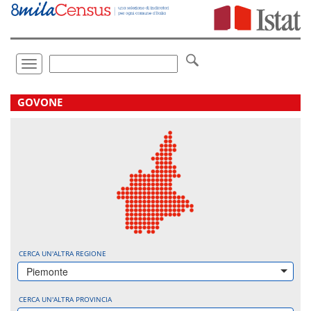
Vai
direttamente
a:
Contenuto
Ricerca
Toggle
navigation
.
GOVONE
CERCA UN'ALTRA REGIONE
Piemonte
CERCA UN'ALTRA PROVINCIA