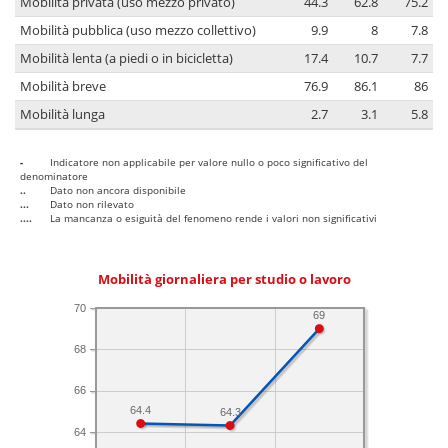
Mobilità privata (uso mezzo privato)
44.3
62.8
75.2
Mobilità pubblica (uso mezzo collettivo)
9.9
8
7.8
Mobilità lenta (a piedi o in bicicletta)
17.4
10.7
7.7
Mobilità breve
76.9
86.1
86
Mobilità lunga
2.7
3.1
5.8
-
Indicatore non applicabile per valore nullo o poco significativo del
denominatore
..
Dato non ancora disponibile
...
Dato non rilevato
....
La mancanza o esiguità del fenomeno rende i valori non significativi
Mobilità giornaliera per studio o lavoro
70
69
68
66
64.4
64.3
64