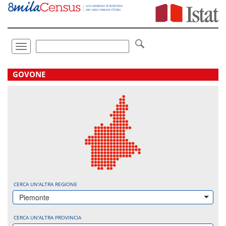
Vai
direttamente
a:
Contenuto
Ricerca
Toggle
navigation
.
GOVONE
CERCA UN'ALTRA REGIONE
Piemonte
CERCA UN'ALTRA PROVINCIA