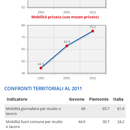
62
1991
2001
2011
Mobilità privata (uso mezzo privato)
80
75.2
70
62.8
60
50
44.3
40
1991
2001
2011
CONFRONTI TERRITORIALI AL 2011
Indicatore
Govone
Piemonte
Italia
Mobilità giornaliera per studio o
69
65.7
61.4
lavoro
Mobilità fuori comune per studio
44.9
30.7
24.2
o lavoro