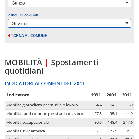
Cuneo
CERCA UN COMUNE
Govone
TORNA AL COMUNE
MOBILITÀ
|
Spostamenti
quotidiani
INDICATORI AI CONFINI DEL 2011
Indicatore
1991
2001
2011
Mobilità giornaliera per studio o lavoro
64.4
64.3
69
Mobilità fuori comune per studio o lavoro
27.5
35.1
44.9
Mobilità occupazionale
80.5
148.4
247.6
Mobilità studentesca
57.7
72.5
84.7