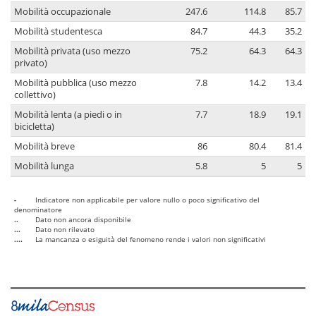
Mobilità occupazionale
247.6
114.8
85.7
Mobilità studentesca
84.7
44.3
35.2
Mobilità privata (uso mezzo
75.2
64.3
64.3
privato)
Mobilità pubblica (uso mezzo
7.8
14.2
13.4
collettivo)
Mobilità lenta (a piedi o in
7.7
18.9
19.1
bicicletta)
Mobilità breve
86
80.4
81.4
Mobilità lunga
5.8
5
5
-
Indicatore non applicabile per valore nullo o poco significativo del
denominatore
..
Dato non ancora disponibile
...
Dato non rilevato
....
La mancanza o esiguità del fenomeno rende i valori non significativi