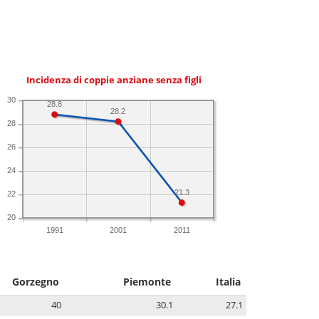
Incidenza di coppie anziane senza figli
30
28.8
28.2
28
26
24
21.3
22
20
1991
2001
2011
Gorzegno
Piemonte
Italia
40
30.1
27.1