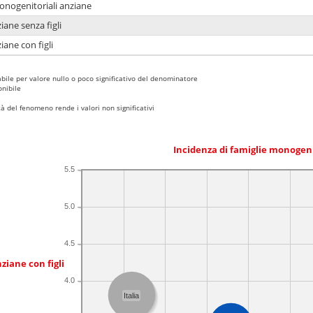
monogenitoriali anziane
iane senza figli
iane con figli
bile per valore nullo o poco significativo del denominatore
nibile
 del fenomeno rende i valori non significativi
Incidenza di famiglie monogen
5.5
5.0
4.5
ziane con figli
4.0
Italia