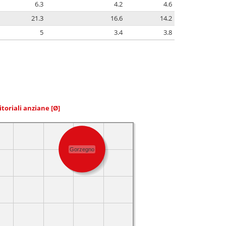
6.3
4.2
4.6
21.3
16.6
14.2
5
3.4
3.8
itoriali anziane
[Ø]
Gorzegno