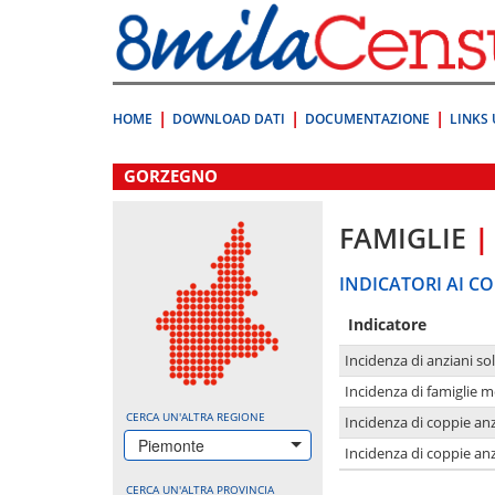
Vai
direttamente
a:
Contenuto
Ricerca
HOME
DOWNLOAD DATI
DOCUMENTAZIONE
LINKS 
.
GORZEGNO
FAMIGLIE
|
INDICATORI AI CO
Indicatore
Incidenza di anziani sol
Incidenza di famiglie 
CERCA UN'ALTRA REGIONE
Incidenza di coppie anz
Piemonte
Incidenza di coppie anz
CERCA UN'ALTRA PROVINCIA