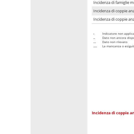
Incidenza di famiglie 
Incidenza di coppie anz
Incidenza di coppie anz
-
Indicatore non applica
..
Dato non ancora dispo
...
Dato non rilevato
....
La mancanza o esiguità
Incidenza di coppie an