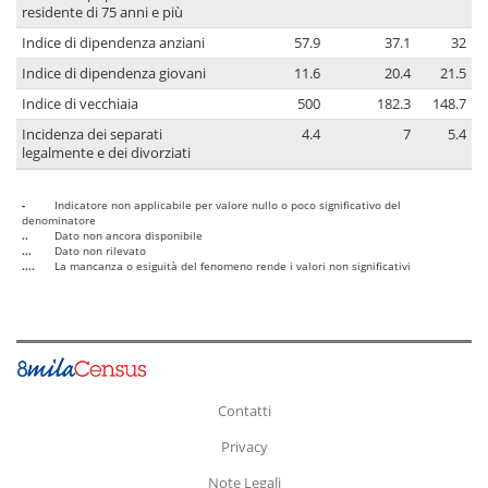
residente di 75 anni e più
Indice di dipendenza anziani
57.9
37.1
32
Indice di dipendenza giovani
11.6
20.4
21.5
Indice di vecchiaia
500
182.3
148.7
Incidenza dei separati
4.4
7
5.4
legalmente e dei divorziati
-
Indicatore non applicabile per valore nullo o poco significativo del
denominatore
..
Dato non ancora disponibile
...
Dato non rilevato
....
La mancanza o esiguità del fenomeno rende i valori non significativi
Contatti
Privacy
Note Legali