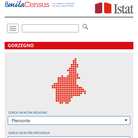
Vai
direttamente
a:
Contenuto
Ricerca
Toggle
navigation
.
GORZEGNO
CERCA UN'ALTRA REGIONE
Piemonte
CERCA UN'ALTRA PROVINCIA