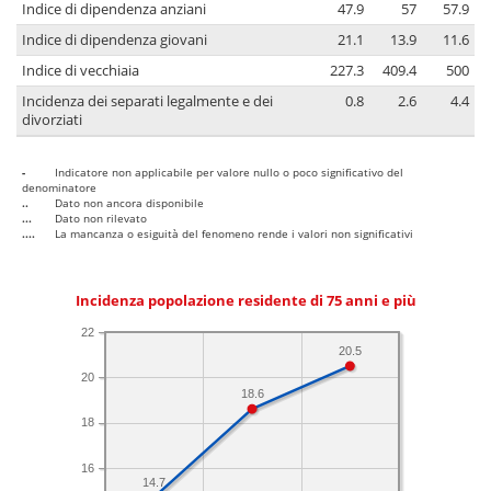
Indice di dipendenza anziani
47.9
57
57.9
Indice di dipendenza giovani
21.1
13.9
11.6
Indice di vecchiaia
227.3
409.4
500
Incidenza dei separati legalmente e dei
0.8
2.6
4.4
divorziati
-
Indicatore non applicabile per valore nullo o poco significativo del
denominatore
..
Dato non ancora disponibile
...
Dato non rilevato
....
La mancanza o esiguità del fenomeno rende i valori non significativi
Incidenza popolazione residente di 75 anni e più
22
20.5
20
18.6
18
16
14.7