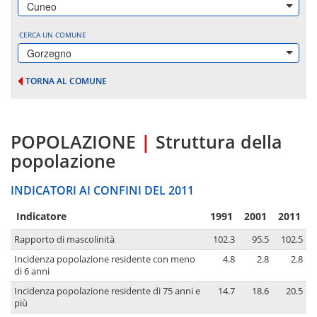
Cuneo
CERCA UN COMUNE
Gorzegno
TORNA AL COMUNE
POPOLAZIONE
|
Struttura della
popolazione
INDICATORI AI CONFINI DEL 2011
Indicatore
1991
2001
2011
Rapporto di mascolinità
102.3
95.5
102.5
Incidenza popolazione residente con meno
4.8
2.8
2.8
di 6 anni
Incidenza popolazione residente di 75 anni e
14.7
18.6
20.5
più