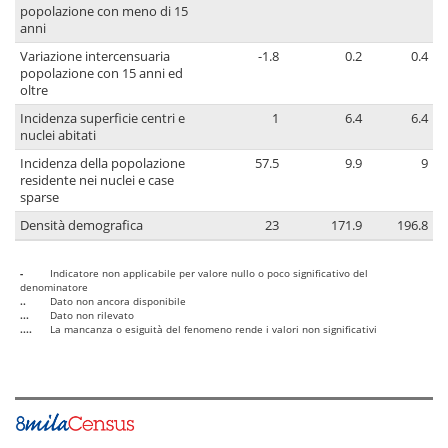
popolazione con meno di 15
anni
Variazione intercensuaria
-1.8
0.2
0.4
popolazione con 15 anni ed
oltre
Incidenza superficie centri e
1
6.4
6.4
nuclei abitati
Incidenza della popolazione
57.5
9.9
9
residente nei nuclei e case
sparse
Densità demografica
23
171.9
196.8
-
Indicatore non applicabile per valore nullo o poco significativo del
denominatore
..
Dato non ancora disponibile
...
Dato non rilevato
....
La mancanza o esiguità del fenomeno rende i valori non significativi