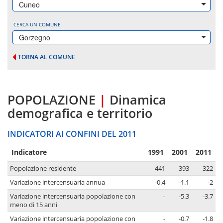
Cuneo
CERCA UN COMUNE
Gorzegno
TORNA AL COMUNE
POPOLAZIONE
|
Dinamica
demografica e territorio
INDICATORI AI CONFINI DEL 2011
Indicatore
1991
2001
2011
Popolazione residente
441
393
322
Variazione intercensuaria annua
-0.4
-1.1
-2
Variazione intercensuaria popolazione con
-
-5.3
-3.7
meno di 15 anni
Variazione intercensuaria popolazione con
-
-0.7
-1.8