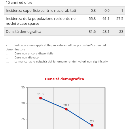
15 anni ed oltre
Incidenza superficie centri e nuclei abitati
0.8
0.9
1
Incidenza della popolazione residente nei
55.8
61.1
57.5
nuclei e case sparse
Densità demografica
31.6
28.1
23
-
Indicatore non applicabile per valore nullo o poco significativo del
denominatore
..
Dato non ancora disponibile
...
Dato non rilevato
....
La mancanza o esiguità del fenomeno rende i valori non significativi
Densità demografica
35
31.6
30
28.1
25
23