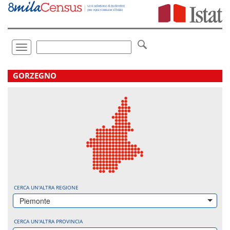
Vai
direttamente
a:
Contenuto
Ricerca
Toggle
navigation
.
GORZEGNO
CERCA UN'ALTRA REGIONE
Piemonte
CERCA UN'ALTRA PROVINCIA