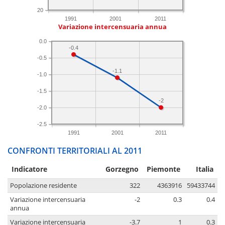
20
1991
2001
2011
Variazione intercensuaria annua
0.0
-0.4
-0.5
-1.1
-1.0
-1.5
-2
-2.0
-2.5
1991
2001
2011
CONFRONTI TERRITORIALI AL 2011
Indicatore
Gorzegno
Piemonte
Italia
Popolazione residente
322
4363916
59433744
Variazione intercensuaria
-2
0.3
0.4
annua
Variazione intercensuaria
-3.7
1
0.3