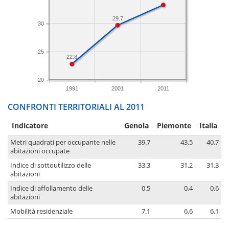
29.7
30
25
22.8
20
1991
2001
2011
CONFRONTI TERRITORIALI AL 2011
Indicatore
Genola
Piemonte
Italia
Metri quadrati per occupante nelle
39.7
43.5
40.7
abitazioni occupate
Indice di sottoutilizzo delle
33.3
31.2
31.3
abitazioni
Indice di affollamento delle
0.5
0.4
0.6
abitazioni
Mobilità residenziale
7.1
6.6
6.1