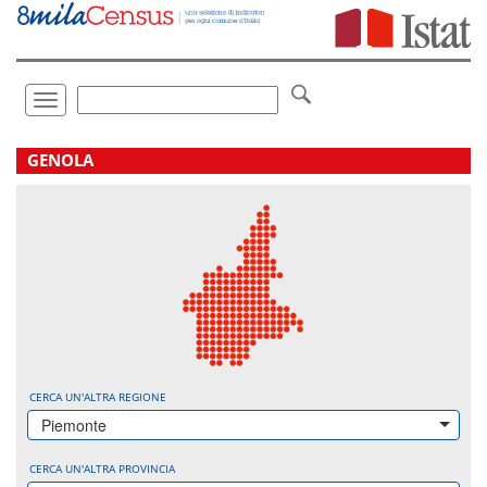
Vai
direttamente
a:
Contenuto
Ricerca
Toggle
navigation
.
GENOLA
CERCA UN'ALTRA REGIONE
Piemonte
CERCA UN'ALTRA PROVINCIA