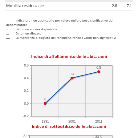
Mobilità residenziale
...
2.8
7.1
-
Indicatore non applicabile per valore nullo o poco significativo del
denominatore
..
Dato non ancora disponibile
...
Dato non rilevato
....
La mancanza o esiguità del fenomeno rende i valori non significativi
Indice di affollamento delle abitazioni
0.6
0.5
0.4
0.4
0.2
0
0.0
-0.2
1991
2001
2011
Indice di sottoutilizzo delle abitazioni
35
33.3