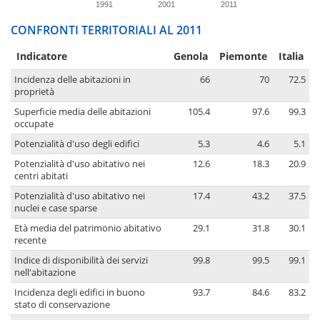
1991
2001
2011
CONFRONTI TERRITORIALI AL 2011
Indicatore
Genola
Piemonte
Italia
Incidenza delle abitazioni in
66
70
72.5
proprietà
Superficie media delle abitazioni
105.4
97.6
99.3
occupate
Potenzialità d'uso degli edifici
5.3
4.6
5.1
Potenzialità d'uso abitativo nei
12.6
18.3
20.9
centri abitati
Potenzialità d'uso abitativo nei
17.4
43.2
37.5
nuclei e case sparse
Età media del patrimonio abitativo
29.1
31.8
30.1
recente
Indice di disponibilità dei servizi
99.8
99.5
99.1
nell'abitazione
Incidenza degli edifici in buono
93.7
84.6
83.2
stato di conservazione