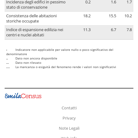
Incidenza degli edifici in pessimo
0.2
1.6
1.7
stato di conservazione
Consistenza delle abitazioni
18.2
15.5
10.2
storiche occupate
Indice di espansione edilizia nei
11.3
6.7
7.8
centri e nuclei abitati
-
Indicatore non applicabile per valore nullo o poco significativo del
denominatore
..
Dato non ancora disponibile
...
Dato non rilevato
....
La mancanza o esiguità del fenomeno rende i valori non significativi
Contatti
Privacy
Note Legali