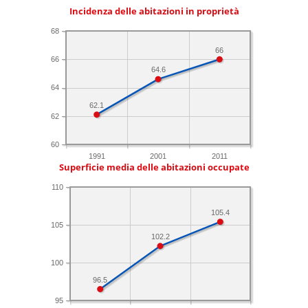
Incidenza delle abitazioni in proprietà
68
66
66
64.6
64
62.1
62
60
1991
2001
2011
Superficie media delle abitazioni occupate
110
105.4
105
102.2
100
96.5
95