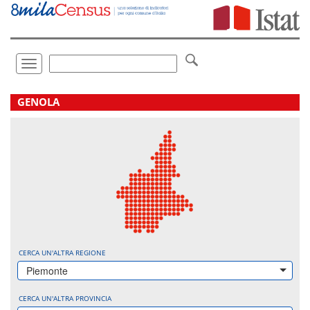
Vai
direttamente
a:
Contenuto
Ricerca
Toggle
navigation
.
GENOLA
CERCA UN'ALTRA REGIONE
Piemonte
CERCA UN'ALTRA PROVINCIA