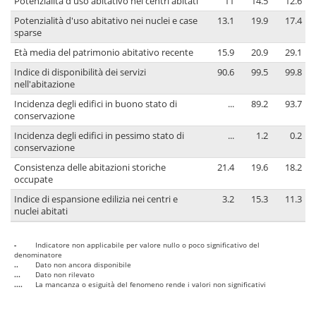
Potenzialità d'uso abitativo nei centri abitati
11
14.5
12.6
Potenzialità d'uso abitativo nei nuclei e case
13.1
19.9
17.4
sparse
Età media del patrimonio abitativo recente
15.9
20.9
29.1
Indice di disponibilità dei servizi
90.6
99.5
99.8
nell'abitazione
Incidenza degli edifici in buono stato di
...
89.2
93.7
conservazione
Incidenza degli edifici in pessimo stato di
...
1.2
0.2
conservazione
Consistenza delle abitazioni storiche
21.4
19.6
18.2
occupate
Indice di espansione edilizia nei centri e
3.2
15.3
11.3
nuclei abitati
-
Indicatore non applicabile per valore nullo o poco significativo del
denominatore
..
Dato non ancora disponibile
...
Dato non rilevato
....
La mancanza o esiguità del fenomeno rende i valori non significativi