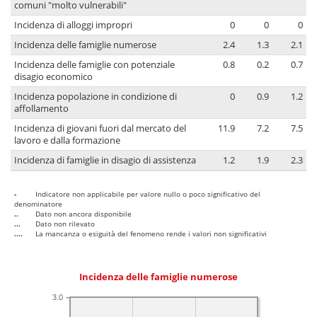
comuni "molto vulnerabili"
Incidenza di alloggi impropri
0
0
0
Incidenza delle famiglie numerose
2.4
1.3
2.1
Incidenza delle famiglie con potenziale
0.8
0.2
0.7
disagio economico
Incidenza popolazione in condizione di
0
0.9
1.2
affollamento
Incidenza di giovani fuori dal mercato del
11.9
7.2
7.5
lavoro e dalla formazione
Incidenza di famiglie in disagio di assistenza
1.2
1.9
2.3
-
Indicatore non applicabile per valore nullo o poco significativo del
denominatore
..
Dato non ancora disponibile
...
Dato non rilevato
....
La mancanza o esiguità del fenomeno rende i valori non significativi
Incidenza delle famiglie numerose
3.0