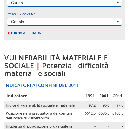
Cuneo
CERCA UN COMUNE
Genola
TORNA AL COMUNE
VULNERABILITÀ MATERIALE E
SOCIALE
|
Potenziali difficoltà
materiali e sociali
INDICATORI AI CONFINI DEL 2011
Indicatore
1991
2001
2011
Indice di vulnerabilità sociale e materiale
97.2
96.6
97.6
Posizione nella graduatoria dei comuni
6612.5
6686.5
6160.5
dell'indice di vulnerabilità
Incidenza di popolazione provinciale in
-
-
-