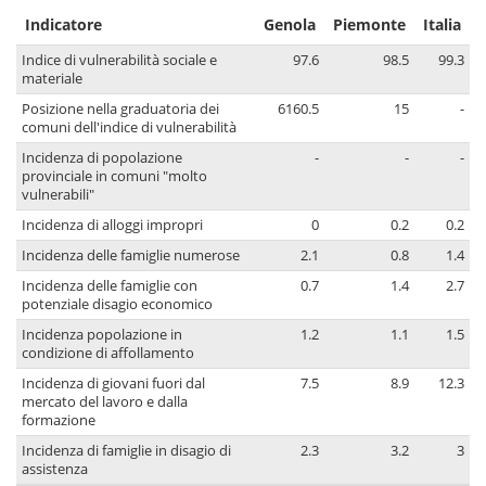
Indicatore
Genola
Piemonte
Italia
Indice di vulnerabilità sociale e
97.6
98.5
99.3
materiale
Posizione nella graduatoria dei
6160.5
15
-
comuni dell'indice di vulnerabilità
Incidenza di popolazione
-
-
-
provinciale in comuni "molto
vulnerabili"
Incidenza di alloggi impropri
0
0.2
0.2
Incidenza delle famiglie numerose
2.1
0.8
1.4
Incidenza delle famiglie con
0.7
1.4
2.7
potenziale disagio economico
Incidenza popolazione in
1.2
1.1
1.5
condizione di affollamento
Incidenza di giovani fuori dal
7.5
8.9
12.3
mercato del lavoro e dalla
formazione
Incidenza di famiglie in disagio di
2.3
3.2
3
assistenza