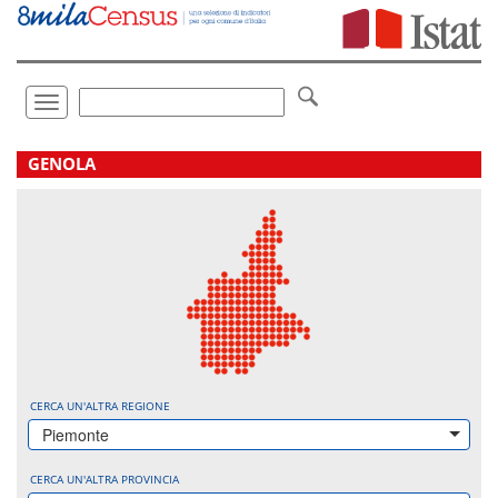
Vai
direttamente
a:
Contenuto
Ricerca
Toggle
navigation
.
GENOLA
CERCA UN'ALTRA REGIONE
Piemonte
CERCA UN'ALTRA PROVINCIA