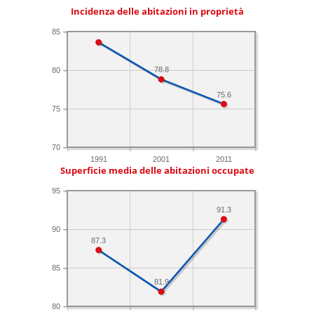
Incidenza delle abitazioni in proprietà
85
78.8
80
75.6
75
70
1991
2001
2011
Superficie media delle abitazioni occupate
95
91.3
90
87.3
85
81.9
80