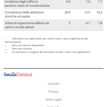
Incidenza degli edifici in
0.9
1.6
1.7
pessimo stato di conservazione
Consistenza delle abitazioni
28.9
15.5
10.2
storiche occupate
Indice di espansione edilizia nei
5
6.7
7.8
centri e nuclei abitati
-
Indicatore non applicabile per valore nullo o poco significativo del
denominatore
..
Dato non ancora disponibile
...
Dato non rilevato
....
La mancanza o esiguità del fenomeno rende i valori non significativi
Contatti
Privacy
Note Legali