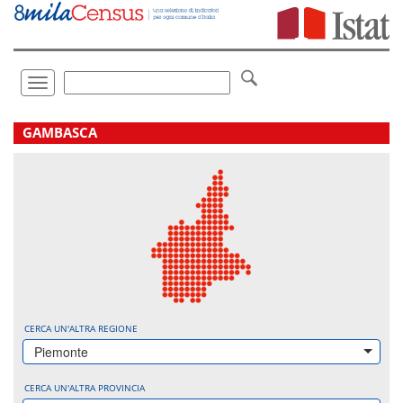
Vai
direttamente
a:
Contenuto
Ricerca
Toggle
navigation
.
GAMBASCA
CERCA UN'ALTRA REGIONE
Piemonte
CERCA UN'ALTRA PROVINCIA