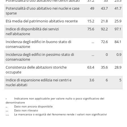
Potenzialità d'uso abitativo nei centri abitati
37.2
33
25.5
Potenzialità d'uso abitativo nei nuclei e case
49
43.7
41.7
sparse
Età media del patrimonio abitativo recente
15.2
21.8
25.9
Indice di disponibilità dei servizi
75.6
92.2
97.1
nell'abitazione
Incidenza degli edifici in buono stato di
...
72.6
84.1
conservazione
Incidenza degli edifici in pessimo stato di
...
0
0.9
conservazione
Consistenza delle abitazioni storiche
63.4
35.6
28.9
occupate
Indice di espansione edilizia nei centri e
3.6
6
5
nuclei abitati
-
Indicatore non applicabile per valore nullo o poco significativo del
denominatore
..
Dato non ancora disponibile
...
Dato non rilevato
....
La mancanza o esiguità del fenomeno rende i valori non significativi