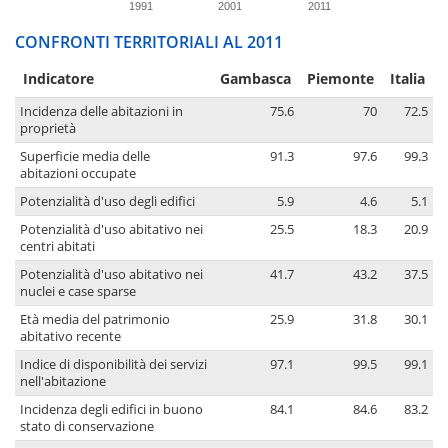
1991
2001
2011
CONFRONTI TERRITORIALI AL 2011
Indicatore
Gambasca
Piemonte
Italia
Incidenza delle abitazioni in
75.6
70
72.5
proprietà
Superficie media delle
91.3
97.6
99.3
abitazioni occupate
Potenzialità d'uso degli edifici
5.9
4.6
5.1
Potenzialità d'uso abitativo nei
25.5
18.3
20.9
centri abitati
Potenzialità d'uso abitativo nei
41.7
43.2
37.5
nuclei e case sparse
Età media del patrimonio
25.9
31.8
30.1
abitativo recente
Indice di disponibilità dei servizi
97.1
99.5
99.1
nell'abitazione
Incidenza degli edifici in buono
84.1
84.6
83.2
stato di conservazione