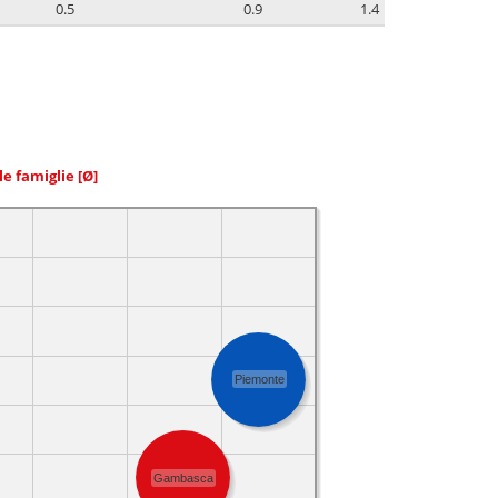
0.5
0.9
1.4
le famiglie
[Ø]
Piemonte
Gambasca