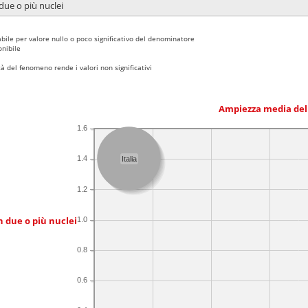
due o più nuclei
bile per valore nullo o poco significativo del denominatore
nibile
 del fenomeno rende i valori non significativi
Ampiezza media del
1.6
1.4
Italia
1.2
n due o più nuclei
1.0
0.8
0.6