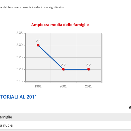
 del fenomeno rende i valori non significativi
Ampiezza media delle famiglie
2.35
2.3
2.30
2.25
2.2
2.2
2.20
2.15
1991
2001
2011
TORIALI AL 2011
amiglie
a nuclei