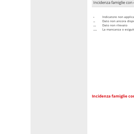
Incidenza famiglie con 
-
Indicatore non applica
..
Dato non ancora dispo
...
Dato non rilevato
....
La mancanza o esiguità
Incidenza famiglie co