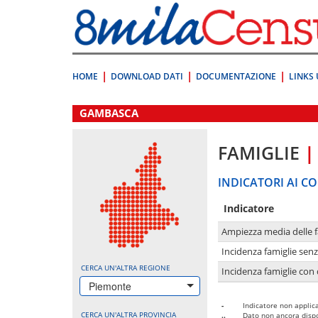
Vai
direttamente
a:
Contenuto
Ricerca
HOME
DOWNLOAD DATI
DOCUMENTAZIONE
LINKS 
.
GAMBASCA
FAMIGLIE
|
INDICATORI AI CO
Indicatore
Ampiezza media delle f
Incidenza famiglie senz
CERCA UN'ALTRA REGIONE
Incidenza famiglie con 
Piemonte
-
Indicatore non applica
CERCA UN'ALTRA PROVINCIA
..
Dato non ancora dispo