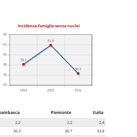
Incidenza famiglie senza nuclei
44
41.9
42
40
38.1
38
36.3
36
34
1991
2001
2011
Gambasca
Piemonte
Italia
2.2
2.2
2.4
36.3
36.7
33.8