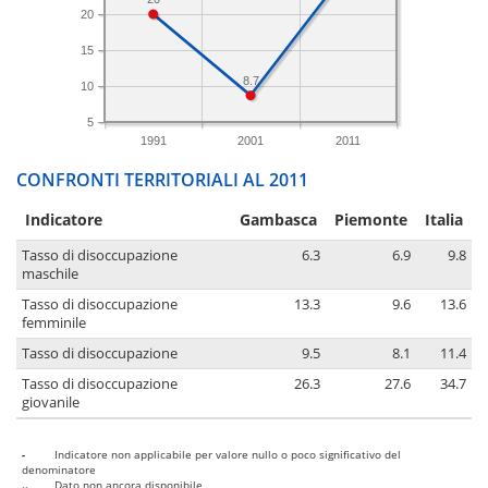
20
15
8.7
10
5
1991
2001
2011
CONFRONTI TERRITORIALI AL 2011
Indicatore
Gambasca
Piemonte
Italia
Tasso di disoccupazione
6.3
6.9
9.8
maschile
Tasso di disoccupazione
13.3
9.6
13.6
femminile
Tasso di disoccupazione
9.5
8.1
11.4
Tasso di disoccupazione
26.3
27.6
34.7
giovanile
-
Indicatore non applicabile per valore nullo o poco significativo del
denominatore
..
Dato non ancora disponibile