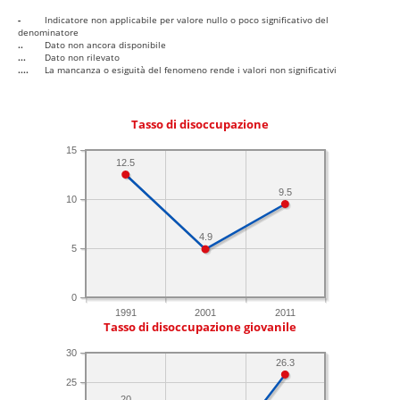
-
Indicatore non applicabile per valore nullo o poco significativo del
denominatore
..
Dato non ancora disponibile
...
Dato non rilevato
....
La mancanza o esiguità del fenomeno rende i valori non significativi
Tasso di disoccupazione
15
12.5
9.5
10
4.9
5
0
1991
2001
2011
Tasso di disoccupazione giovanile
30
26.3
25
20