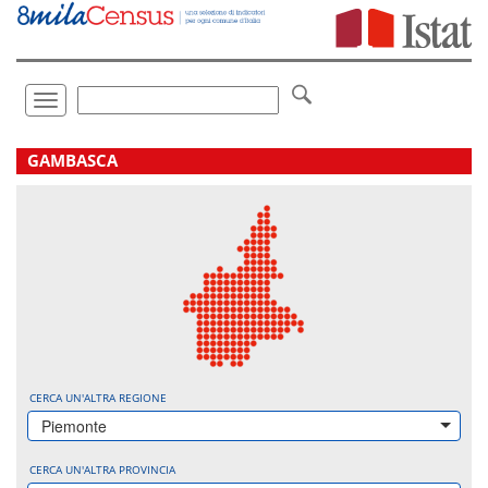
Vai
direttamente
a:
Contenuto
Ricerca
Toggle
navigation
.
GAMBASCA
CERCA UN'ALTRA REGIONE
Piemonte
CERCA UN'ALTRA PROVINCIA