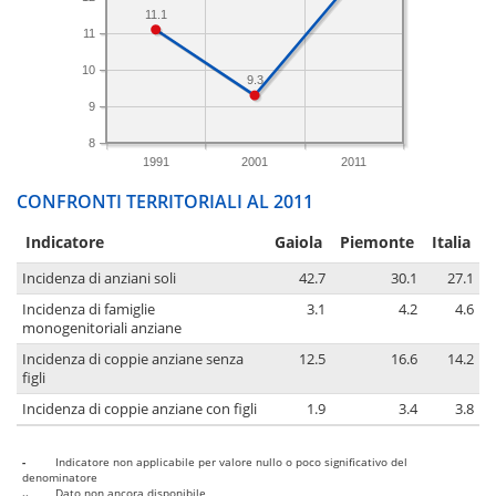
11.1
11
10
9.3
9
8
1991
2001
2011
CONFRONTI TERRITORIALI AL 2011
Indicatore
Gaiola
Piemonte
Italia
Incidenza di anziani soli
42.7
30.1
27.1
Incidenza di famiglie
3.1
4.2
4.6
monogenitoriali anziane
Incidenza di coppie anziane senza
12.5
16.6
14.2
figli
Incidenza di coppie anziane con figli
1.9
3.4
3.8
-
Indicatore non applicabile per valore nullo o poco significativo del
denominatore
..
Dato non ancora disponibile