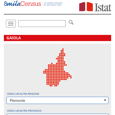
Vai
direttamente
a:
Contenuto
Ricerca
Toggle
navigation
.
GAIOLA
CERCA UN'ALTRA REGIONE
Piemonte
CERCA UN'ALTRA PROVINCIA