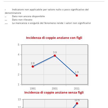
-
Indicatore non applicabile per valore nullo o poco significativo del
denominatore
..
Dato non ancora disponibile
...
Dato non rilevato
....
La mancanza o esiguità del fenomeno rende i valori non significativi
Incidenza di coppie anziane con figli
5
3.9
4
2.8
3
1.9
2
1
1991
2001
2011
Incidenza di coppie anziane senza figli
13
12.5
12