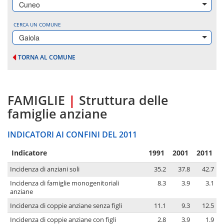
Cuneo
CERCA UN COMUNE
Gaiola
TORNA AL COMUNE
FAMIGLIE
|
Struttura delle
famiglie anziane
INDICATORI AI CONFINI DEL 2011
Indicatore
1991
2001
2011
Incidenza di anziani soli
35.2
37.8
42.7
Incidenza di famiglie monogenitoriali
8.3
3.9
3.1
anziane
Incidenza di coppie anziane senza figli
11.1
9.3
12.5
Incidenza di coppie anziane con figli
2.8
3.9
1.9