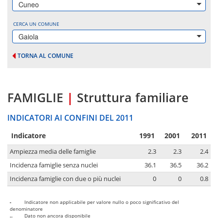
Cuneo
CERCA UN COMUNE
Gaiola
TORNA AL COMUNE
FAMIGLIE
|
Struttura familiare
INDICATORI AI CONFINI DEL 2011
Indicatore
1991
2001
2011
Ampiezza media delle famiglie
2.3
2.3
2.4
Incidenza famiglie senza nuclei
36.1
36.5
36.2
Incidenza famiglie con due o più nuclei
0
0
0.8
-
Indicatore non applicabile per valore nullo o poco significativo del
denominatore
..
Dato non ancora disponibile