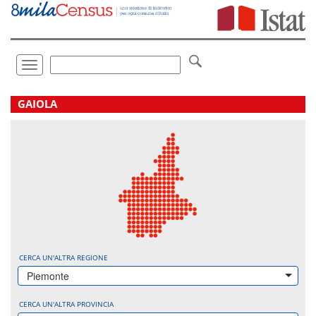
Vai
direttamente
a:
Contenuto
Ricerca
Toggle
navigation
.
GAIOLA
CERCA UN'ALTRA REGIONE
Piemonte
CERCA UN'ALTRA PROVINCIA