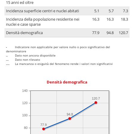
15 anni ed oltre
Incidenza superficie centri e nuclei abitati
5.1
5.7
7.3
Incidenza della popolazione residente nei
16.3
16.3
18.3
nuclei e case sparse
Densità demografica
77.9
94.8
120.7
-
Indicatore non applicabile per valore nullo o poco significativo del
denominatore
..
Dato non ancora disponibile
...
Dato non rilevato
....
La mancanza o esiguità del fenomeno rende i valori non significativi
Densità demografica
140
120.7
120
94.8
100
77.9
80