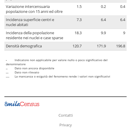
Variazione intercensuaria
1.5
0.2
0.4
popolazione con 15 anni ed oltre
Incidenza superficie centri e
7.3
6.4
6.4
nuclei abitati
Incidenza della popolazione
18.3
9.9
9
residente nei nuclei e case sparse
Densità demografica
120.7
171.9
196.8
-
Indicatore non applicabile per valore nullo o poco significativo del
denominatore
..
Dato non ancora disponibile
...
Dato non rilevato
....
La mancanza o esiguità del fenomeno rende i valori non significativi
Contatti
Privacy