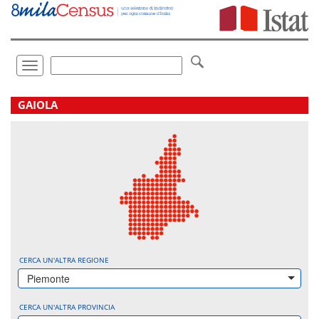
Vai
direttamente
a:
Contenuto
Ricerca
Toggle
navigation
.
GAIOLA
CERCA UN'ALTRA REGIONE
Piemonte
CERCA UN'ALTRA PROVINCIA