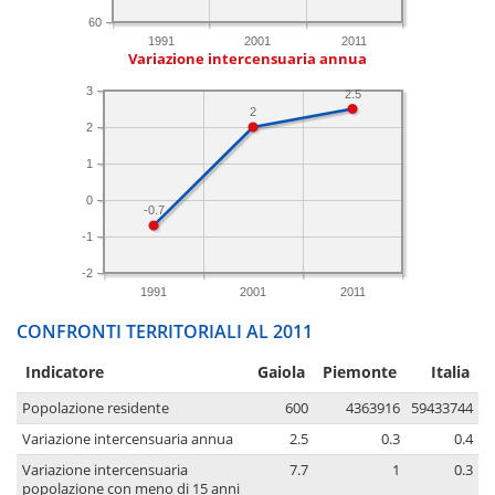
60
1991
2001
2011
Variazione intercensuaria annua
3
2.5
2
2
1
0
-0.7
-1
-2
1991
2001
2011
CONFRONTI TERRITORIALI AL 2011
Indicatore
Gaiola
Piemonte
Italia
Popolazione residente
600
4363916
59433744
Variazione intercensuaria annua
2.5
0.3
0.4
Variazione intercensuaria
7.7
1
0.3
popolazione con meno di 15 anni