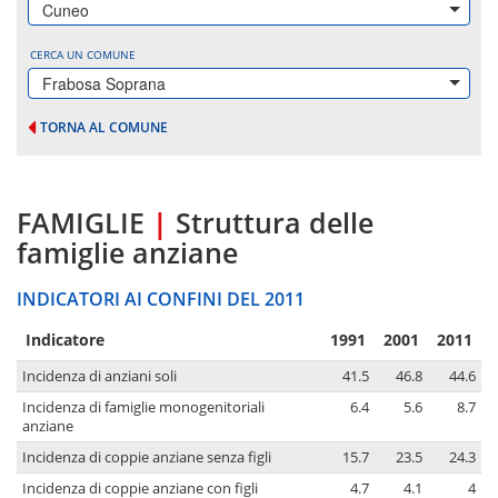
Cuneo
CERCA UN COMUNE
Frabosa Soprana
TORNA AL COMUNE
FAMIGLIE
|
Struttura delle
famiglie anziane
INDICATORI AI CONFINI DEL 2011
Indicatore
1991
2001
2011
Incidenza di anziani soli
41.5
46.8
44.6
Incidenza di famiglie monogenitoriali
6.4
5.6
8.7
anziane
Incidenza di coppie anziane senza figli
15.7
23.5
24.3
Incidenza di coppie anziane con figli
4.7
4.1
4