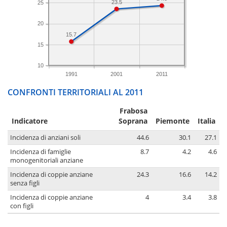
23.5
25
20
15.7
15
10
1991
2001
2011
CONFRONTI TERRITORIALI AL 2011
Frabosa
Indicatore
Soprana
Piemonte
Italia
Incidenza di anziani soli
44.6
30.1
27.1
Incidenza di famiglie
8.7
4.2
4.6
monogenitoriali anziane
Incidenza di coppie anziane
24.3
16.6
14.2
senza figli
Incidenza di coppie anziane
4
3.4
3.8
con figli