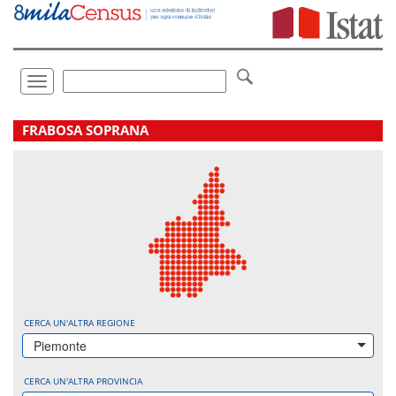
Vai
direttamente
a:
Contenuto
Ricerca
Toggle
navigation
.
FRABOSA SOPRANA
CERCA UN'ALTRA REGIONE
Piemonte
CERCA UN'ALTRA PROVINCIA