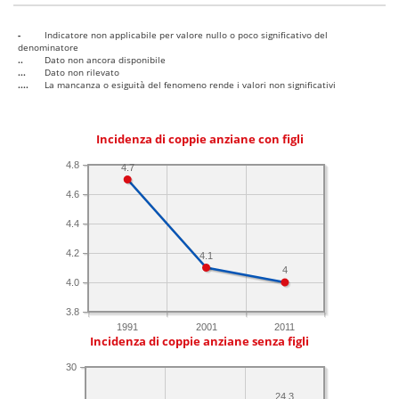
-
Indicatore non applicabile per valore nullo o poco significativo del
denominatore
..
Dato non ancora disponibile
...
Dato non rilevato
....
La mancanza o esiguità del fenomeno rende i valori non significativi
Incidenza di coppie anziane con figli
4.8
4.7
4.6
4.4
4.2
4.1
4
4.0
3.8
1991
2001
2011
Incidenza di coppie anziane senza figli
30
24.3