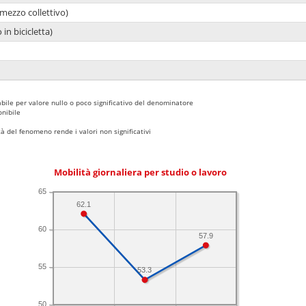
mezzo collettivo)
 in bicicletta)
bile per valore nullo o poco significativo del denominatore
nibile
 del fenomeno rende i valori non significativi
Mobilità giornaliera per studio o lavoro
65
62.1
60
57.9
55
53.3
50