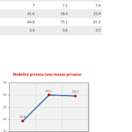
7
7.2
7.9
41.6
18.4
25.9
84.8
75.1
81.3
3.9
3.8
3.5
Mobilità privata (uso mezzo privato)
70
60.1
59.2
60
50
38.6
40
30