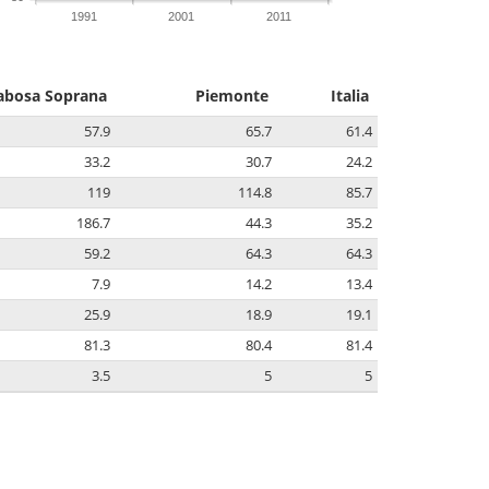
1991
2001
2011
abosa Soprana
Piemonte
Italia
57.9
65.7
61.4
33.2
30.7
24.2
119
114.8
85.7
186.7
44.3
35.2
59.2
64.3
64.3
7.9
14.2
13.4
25.9
18.9
19.1
81.3
80.4
81.4
3.5
5
5