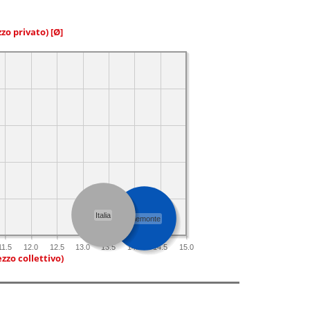
zzo privato)
[Ø]
Italia
Piemonte
11.5
12.0
12.5
13.0
13.5
14.0
14.5
15.0
zzo collettivo)