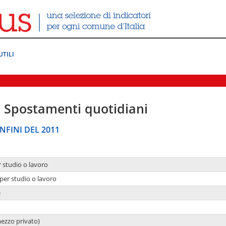
UTILI
|
Spostamenti quotidiani
NFINI DEL 2011
r studio o lavoro
per studio o lavoro
e
mezzo privato)