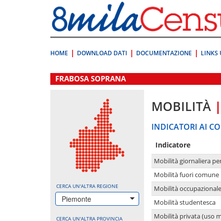
Vai
direttamente
a:
Contenuto
Ricerca
HOME
DOWNLOAD DATI
DOCUMENTAZIONE
LINKS 
.
FRABOSA SOPRANA
MOBILITÀ
INDICATORI AI CO
Indicatore
Mobilità giornaliera pe
Mobilità fuori comune 
CERCA UN'ALTRA REGIONE
Mobilità occupazional
Piemonte
Mobilità studentesca
Mobilità privata (uso 
CERCA UN'ALTRA PROVINCIA