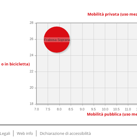
Mobilità privata (uso me
28
26
Frabosa Soprana
24
 o in bicicletta)
22
20
18
7.0
7.5
8.0
8.5
9.0
9.5
10.0
10.5
11.0
Mobilità pubblica (uso me
Legali
Web info
Dichiarazione di accessibilità