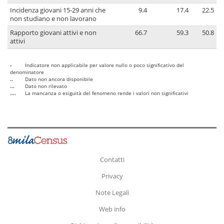
Incidenza giovani 15-29 anni che
9.4
17.4
22.5
non studiano e non lavorano
Rapporto giovani attivi e non
66.7
59.3
50.8
attivi
-
Indicatore non applicabile per valore nullo o poco significativo del
denominatore
..
Dato non ancora disponibile
...
Dato non rilevato
....
La mancanza o esiguità del fenomeno rende i valori non significativi
Contatti
Privacy
Note Legali
Web info