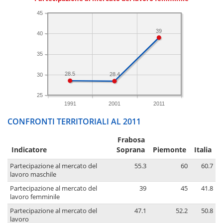
45
39
40
35
28.5
28.4
30
25
1991
2001
2011
CONFRONTI TERRITORIALI AL 2011
Frabosa
Indicatore
Soprana
Piemonte
Italia
Partecipazione al mercato del
55.3
60
60.7
lavoro maschile
Partecipazione al mercato del
39
45
41.8
lavoro femminile
Partecipazione al mercato del
47.1
52.2
50.8
lavoro