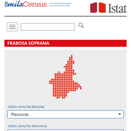
Vai
direttamente
a:
Contenuto
Ricerca
Toggle
navigation
.
FRABOSA SOPRANA
CERCA UN'ALTRA REGIONE
Piemonte
CERCA UN'ALTRA PROVINCIA