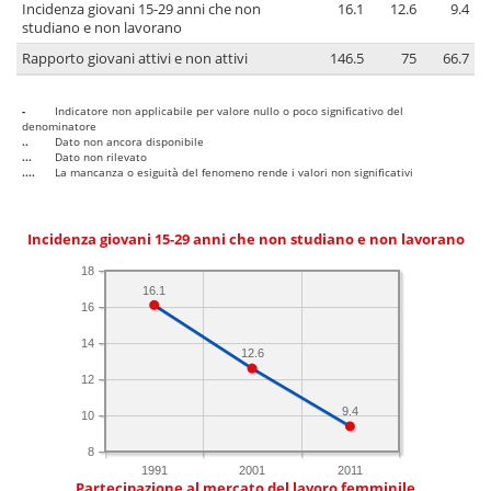
Incidenza giovani 15-29 anni che non
16.1
12.6
9.4
studiano e non lavorano
Rapporto giovani attivi e non attivi
146.5
75
66.7
-
Indicatore non applicabile per valore nullo o poco significativo del
denominatore
..
Dato non ancora disponibile
...
Dato non rilevato
....
La mancanza o esiguità del fenomeno rende i valori non significativi
Incidenza giovani 15-29 anni che non studiano e non lavorano
18
16.1
16
14
12.6
12
9.4
10
8
1991
2001
2011
Partecipazione al mercato del lavoro femminile