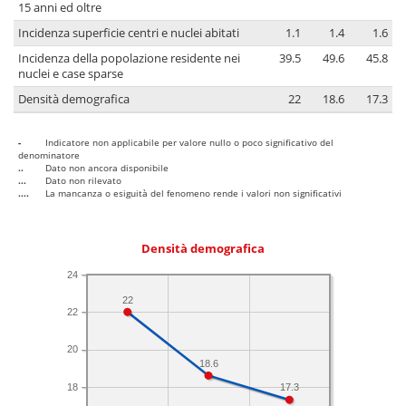
15 anni ed oltre
Incidenza superficie centri e nuclei abitati
1.1
1.4
1.6
Incidenza della popolazione residente nei
39.5
49.6
45.8
nuclei e case sparse
Densità demografica
22
18.6
17.3
-
Indicatore non applicabile per valore nullo o poco significativo del
denominatore
..
Dato non ancora disponibile
...
Dato non rilevato
....
La mancanza o esiguità del fenomeno rende i valori non significativi
Densità demografica
24
22
22
20
18.6
18
17.3