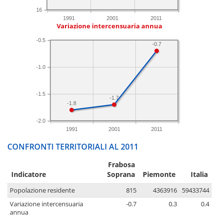
16
1991
2001
2011
Variazione intercensuaria annua
-0.5
-0.7
-1.0
-1.5
-1.7
-1.8
-2.0
1991
2001
2011
CONFRONTI TERRITORIALI AL 2011
Frabosa
Indicatore
Soprana
Piemonte
Italia
Popolazione residente
815
4363916
59433744
Variazione intercensuaria
-0.7
0.3
0.4
annua