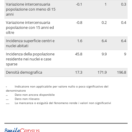
Variazione intercensuaria
-0.1
1
0.3
popolazione con meno di 15
anni
Variazione intercensuaria
-0.8
0.2
0.4
popolazione con 15 anni ed
oltre
Incidenza superficie centri e
1.6
6.4
6.4
nuclei abitati
Incidenza della popolazione
45.8
9.9
9
residente nei nuclei e case
sparse
Densità demografica
17.3
171.9
196.8
-
Indicatore non applicabile per valore nullo o poco significativo del
denominatore
..
Dato non ancora disponibile
...
Dato non rilevato
....
La mancanza o esiguità del fenomeno rende i valori non significativi