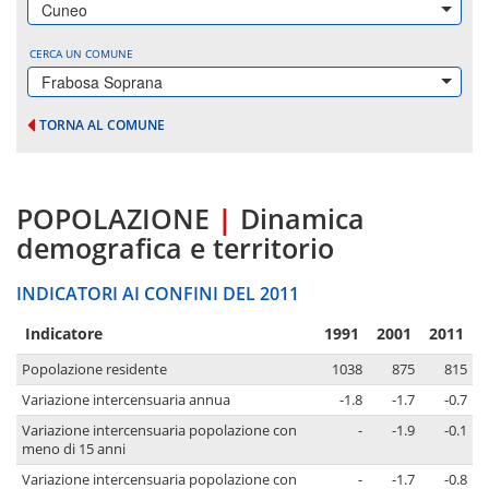
Cuneo
CERCA UN COMUNE
Frabosa Soprana
TORNA AL COMUNE
POPOLAZIONE
|
Dinamica
demografica e territorio
INDICATORI AI CONFINI DEL 2011
Indicatore
1991
2001
2011
Popolazione residente
1038
875
815
Variazione intercensuaria annua
-1.8
-1.7
-0.7
Variazione intercensuaria popolazione con
-
-1.9
-0.1
meno di 15 anni
Variazione intercensuaria popolazione con
-
-1.7
-0.8