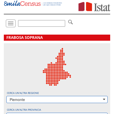
Vai
direttamente
a:
Contenuto
Ricerca
Toggle
navigation
.
FRABOSA SOPRANA
CERCA UN'ALTRA REGIONE
Piemonte
CERCA UN'ALTRA PROVINCIA