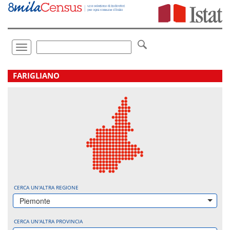
Vai
direttamente
a:
Contenuto
Ricerca
Toggle
navigation
.
FARIGLIANO
CERCA UN'ALTRA REGIONE
Piemonte
CERCA UN'ALTRA PROVINCIA