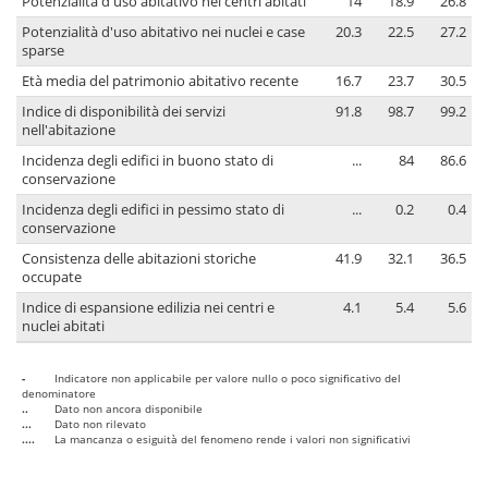
Potenzialità d'uso abitativo nei centri abitati
14
18.9
26.8
Potenzialità d'uso abitativo nei nuclei e case
20.3
22.5
27.2
sparse
Età media del patrimonio abitativo recente
16.7
23.7
30.5
Indice di disponibilità dei servizi
91.8
98.7
99.2
nell'abitazione
Incidenza degli edifici in buono stato di
...
84
86.6
conservazione
Incidenza degli edifici in pessimo stato di
...
0.2
0.4
conservazione
Consistenza delle abitazioni storiche
41.9
32.1
36.5
occupate
Indice di espansione edilizia nei centri e
4.1
5.4
5.6
nuclei abitati
-
Indicatore non applicabile per valore nullo o poco significativo del
denominatore
..
Dato non ancora disponibile
...
Dato non rilevato
....
La mancanza o esiguità del fenomeno rende i valori non significativi