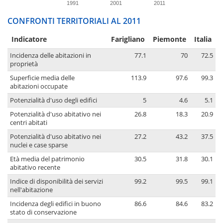
1991
2001
2011
CONFRONTI TERRITORIALI AL 2011
Indicatore
Farigliano
Piemonte
Italia
Incidenza delle abitazioni in
77.1
70
72.5
proprietà
Superficie media delle
113.9
97.6
99.3
abitazioni occupate
Potenzialità d'uso degli edifici
5
4.6
5.1
Potenzialità d'uso abitativo nei
26.8
18.3
20.9
centri abitati
Potenzialità d'uso abitativo nei
27.2
43.2
37.5
nuclei e case sparse
Età media del patrimonio
30.5
31.8
30.1
abitativo recente
Indice di disponibilità dei servizi
99.2
99.5
99.1
nell'abitazione
Incidenza degli edifici in buono
86.6
84.6
83.2
stato di conservazione