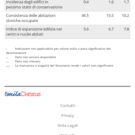
Incidenza degli edifici in
0.4
1.6
1.7
pessimo stato di conservazione
Consistenza delle abitazioni
36.5
15.5
10.2
storiche occupate
Indice di espansione edilizia nei
5.6
6.7
7.8
centri e nuclei abitati
-
Indicatore non applicabile per valore nullo o poco significativo del
denominatore
..
Dato non ancora disponibile
...
Dato non rilevato
....
La mancanza o esiguità del fenomeno rende i valori non significativi
Contatti
Privacy
Note Legali