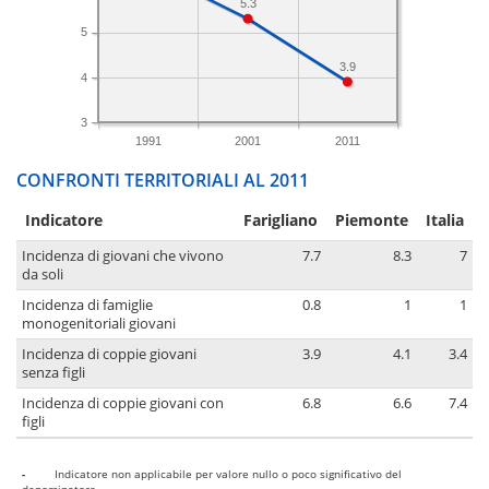
5.3
5
3.9
4
3
1991
2001
2011
CONFRONTI TERRITORIALI AL 2011
Indicatore
Farigliano
Piemonte
Italia
Incidenza di giovani che vivono
7.7
8.3
7
da soli
Incidenza di famiglie
0.8
1
1
monogenitoriali giovani
Incidenza di coppie giovani
3.9
4.1
3.4
senza figli
Incidenza di coppie giovani con
6.8
6.6
7.4
figli
-
Indicatore non applicabile per valore nullo o poco significativo del