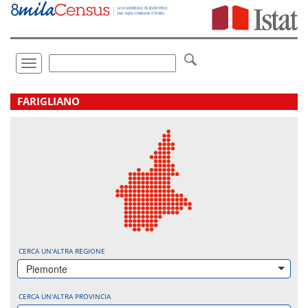
Vai
direttamente
a:
Contenuto
Ricerca
Toggle
navigation
.
FARIGLIANO
CERCA UN'ALTRA REGIONE
Piemonte
CERCA UN'ALTRA PROVINCIA