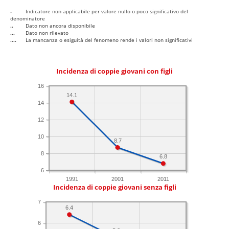
-
Indicatore non applicabile per valore nullo o poco significativo del
denominatore
..
Dato non ancora disponibile
...
Dato non rilevato
....
La mancanza o esiguità del fenomeno rende i valori non significativi
Incidenza di coppie giovani con figli
16
14.1
14
12
10
8.7
8
6.8
6
1991
2001
2011
Incidenza di coppie giovani senza figli
7
6.4
6