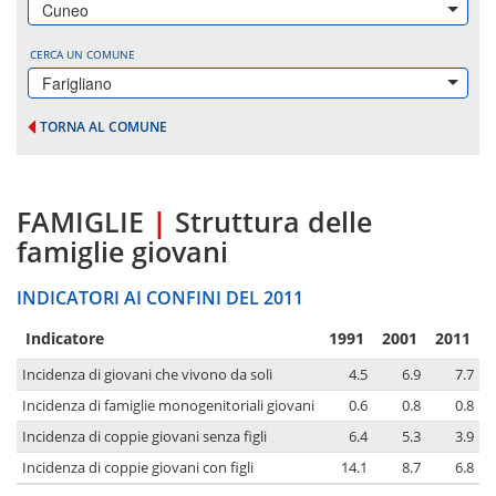
Cuneo
CERCA UN COMUNE
Farigliano
TORNA AL COMUNE
FAMIGLIE
|
Struttura delle
famiglie giovani
INDICATORI AI CONFINI DEL 2011
Indicatore
1991
2001
2011
Incidenza di giovani che vivono da soli
4.5
6.9
7.7
Incidenza di famiglie monogenitoriali giovani
0.6
0.8
0.8
Incidenza di coppie giovani senza figli
6.4
5.3
3.9
Incidenza di coppie giovani con figli
14.1
8.7
6.8