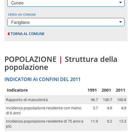
Cuneo
CERCA UN COMUNE
Farigliano
TORNA AL COMUNE
POPOLAZIONE
|
Struttura della
popolazione
INDICATORI AI CONFINI DEL 2011
Indicatore
1991
2001
2011
Rapporto di mascolinità
96.7
100.7
100.8
Incidenza popolazione residente con meno
3.7
4.9
4.9
di 6 anni
Incidenza popolazione residente di 75 anni e
11.9
9.2
13.3
più