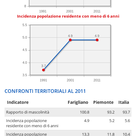
8
1991
2001
2011
Incidenza popolazione residente con meno di 6 anni
5.5
4.9
4.9
5.0
4.5
4.0
3.7
3.5
1991
2001
2011
CONFRONTI TERRITORIALI AL 2011
Indicatore
Farigliano
Piemonte
Italia
Rapporto di mascolinità
100.8
93.2
93.7
Incidenza popolazione
4.9
5.2
5.6
residente con meno di 6 anni
Incidenza popolazione
13.3
11.8
10.4