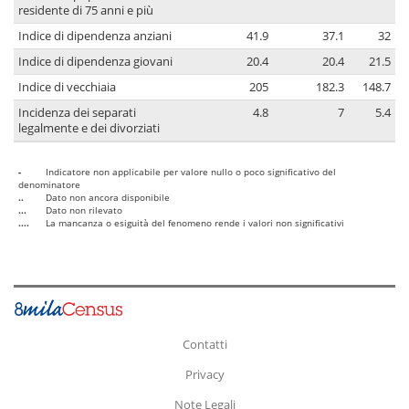
residente di 75 anni e più
Indice di dipendenza anziani
41.9
37.1
32
Indice di dipendenza giovani
20.4
20.4
21.5
Indice di vecchiaia
205
182.3
148.7
Incidenza dei separati
4.8
7
5.4
legalmente e dei divorziati
-
Indicatore non applicabile per valore nullo o poco significativo del
denominatore
..
Dato non ancora disponibile
...
Dato non rilevato
....
La mancanza o esiguità del fenomeno rende i valori non significativi
Contatti
Privacy
Note Legali