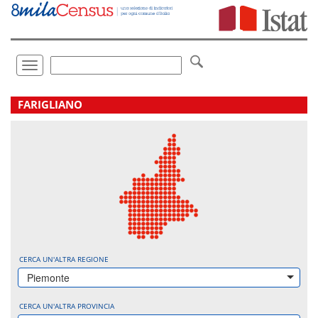
Vai
direttamente
a:
Contenuto
Ricerca
Toggle
navigation
.
FARIGLIANO
CERCA UN'ALTRA REGIONE
Piemonte
CERCA UN'ALTRA PROVINCIA