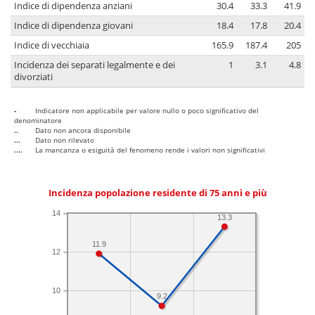
Indice di dipendenza anziani
30.4
33.3
41.9
Indice di dipendenza giovani
18.4
17.8
20.4
Indice di vecchiaia
165.9
187.4
205
Incidenza dei separati legalmente e dei
1
3.1
4.8
divorziati
-
Indicatore non applicabile per valore nullo o poco significativo del
denominatore
..
Dato non ancora disponibile
...
Dato non rilevato
....
La mancanza o esiguità del fenomeno rende i valori non significativi
Incidenza popolazione residente di 75 anni e più
14
13.3
11.9
12
10
9.2