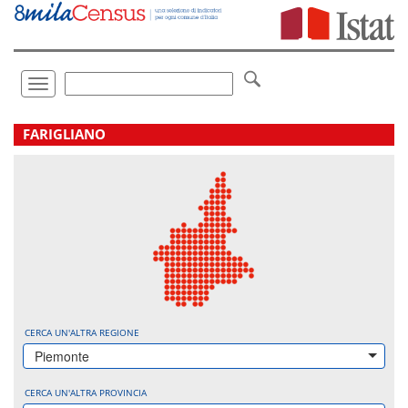
Vai
direttamente
a:
Contenuto
Ricerca
Toggle
navigation
.
FARIGLIANO
CERCA UN'ALTRA REGIONE
Piemonte
CERCA UN'ALTRA PROVINCIA