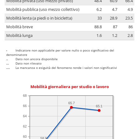
Mobilità privata (uso mezzo privato)
48.4
60.9
66.4
Mobilità pubblica (uso mezzo collettivo)
6.2
4.7
4.9
Mobilità lenta (a piedi o in bicicletta)
33
28.9
23.5
Mobilità breve
88.8
87
86
Mobilità lunga
1.6
1.2
2.8
-
Indicatore non applicabile per valore nullo o poco significativo del
denominatore
..
Dato non ancora disponibile
...
Dato non rilevato
....
La mancanza o esiguità del fenomeno rende i valori non significativi
Mobilità giornaliera per studio o lavoro
68
65.7
66
65.1
64
62
60
58.8