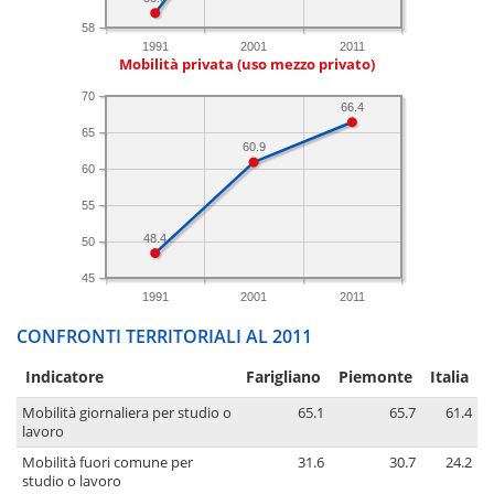
58
1991
2001
2011
Mobilità privata (uso mezzo privato)
70
66.4
65
60.9
60
55
48.4
50
45
1991
2001
2011
CONFRONTI TERRITORIALI AL 2011
Indicatore
Farigliano
Piemonte
Italia
Mobilità giornaliera per studio o
65.1
65.7
61.4
lavoro
Mobilità fuori comune per
31.6
30.7
24.2
studio o lavoro