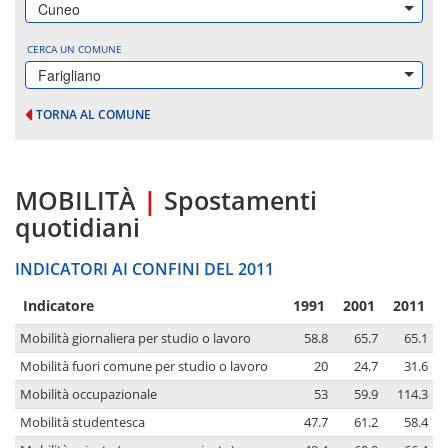
Cuneo
CERCA UN COMUNE
Farigliano
TORNA AL COMUNE
MOBILITÀ
|
Spostamenti
quotidiani
INDICATORI AI CONFINI DEL 2011
Indicatore
1991
2001
2011
Mobilità giornaliera per studio o lavoro
58.8
65.7
65.1
Mobilità fuori comune per studio o lavoro
20
24.7
31.6
Mobilità occupazionale
53
59.9
114.3
Mobilità studentesca
47.7
61.2
58.4