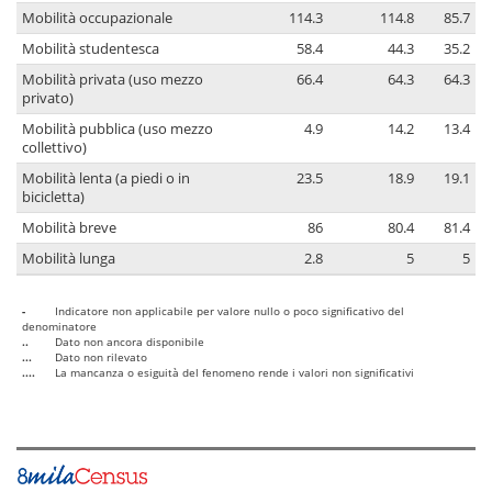
Mobilità occupazionale
114.3
114.8
85.7
Mobilità studentesca
58.4
44.3
35.2
Mobilità privata (uso mezzo
66.4
64.3
64.3
privato)
Mobilità pubblica (uso mezzo
4.9
14.2
13.4
collettivo)
Mobilità lenta (a piedi o in
23.5
18.9
19.1
bicicletta)
Mobilità breve
86
80.4
81.4
Mobilità lunga
2.8
5
5
-
Indicatore non applicabile per valore nullo o poco significativo del
denominatore
..
Dato non ancora disponibile
...
Dato non rilevato
....
La mancanza o esiguità del fenomeno rende i valori non significativi