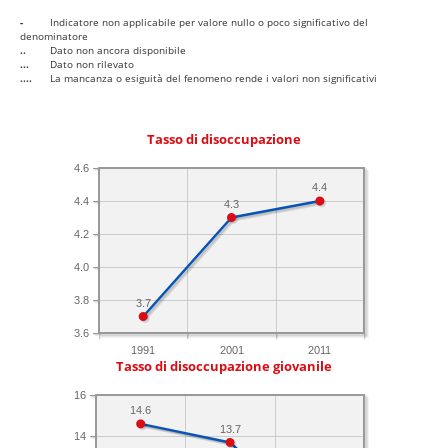
-
Indicatore non applicabile per valore nullo o poco significativo del
denominatore
..
Dato non ancora disponibile
...
Dato non rilevato
....
La mancanza o esiguità del fenomeno rende i valori non significativi
Tasso di disoccupazione
4.6
4.4
4.4
4.3
4.2
4.0
3.8
3.7
3.6
1991
2001
2011
Tasso di disoccupazione giovanile
16
14.6
13.7
14