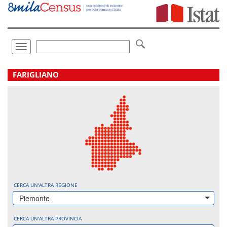
Vai
direttamente
a:
Contenuto
Ricerca
Toggle
navigation
.
FARIGLIANO
CERCA UN'ALTRA REGIONE
Piemonte
CERCA UN'ALTRA PROVINCIA