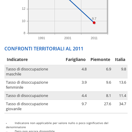
12
9.7
10
8
1991
2001
2011
CONFRONTI TERRITORIALI AL 2011
Indicatore
Farigliano
Piemonte
Italia
Tasso di disoccupazione
4.8
6.9
9.8
maschile
Tasso di disoccupazione
3.9
9.6
13.6
femminile
Tasso di disoccupazione
4.4
8.1
11.4
Tasso di disoccupazione
9.7
27.6
34.7
giovanile
-
Indicatore non applicabile per valore nullo o poco significativo del
denominatore
..
Dato non ancora disponibile