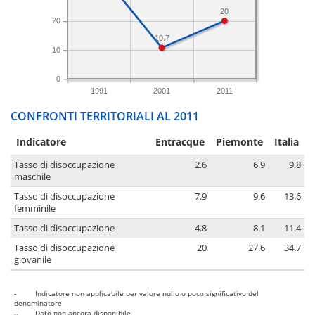
20
20
10.7
10
0
1991
2001
2011
CONFRONTI TERRITORIALI AL 2011
Indicatore
Entracque
Piemonte
Italia
Tasso di disoccupazione
2.6
6.9
9.8
maschile
Tasso di disoccupazione
7.9
9.6
13.6
femminile
Tasso di disoccupazione
4.8
8.1
11.4
Tasso di disoccupazione
20
27.6
34.7
giovanile
-
Indicatore non applicabile per valore nullo o poco significativo del
denominatore
..
Dato non ancora disponibile