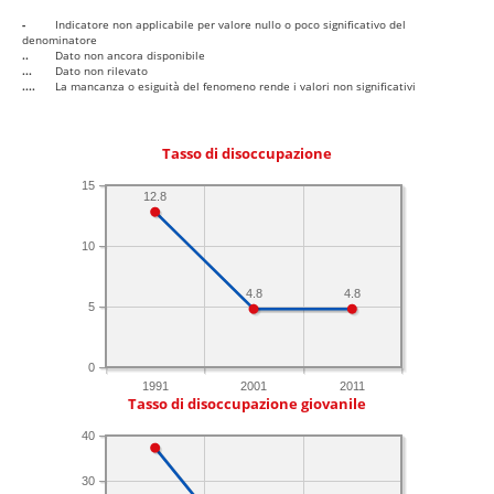
-
Indicatore non applicabile per valore nullo o poco significativo del
denominatore
..
Dato non ancora disponibile
...
Dato non rilevato
....
La mancanza o esiguità del fenomeno rende i valori non significativi
Tasso di disoccupazione
15
12.8
10
4.8
4.8
5
0
1991
2001
2011
Tasso di disoccupazione giovanile
40
30