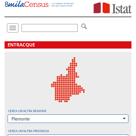
Vai
direttamente
a:
Contenuto
Ricerca
Toggle
navigation
.
ENTRACQUE
CERCA UN'ALTRA REGIONE
Piemonte
CERCA UN'ALTRA PROVINCIA