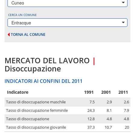
Cuneo
CERCA UN COMUNE
Entracque
TORNA AL COMUNE
MERCATO DEL LAVORO
|
Disoccupazione
INDICATORI AI CONFINI DEL 2011
Indicatore
1991
2001
2011
Tasso di disoccupazione maschile
7.5
2.9
2.6
Tasso di disoccupazione femminile
24.3
8.1
7.9
Tasso di disoccupazione
12.8
4.8
4.8
Tasso di disoccupazione giovanile
37.3
10.7
20