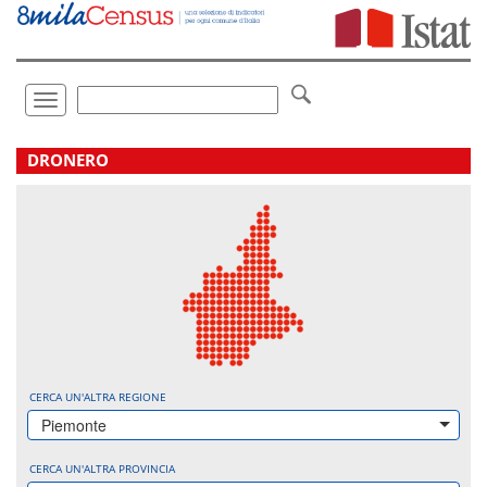
Vai
direttamente
a:
Contenuto
Ricerca
Toggle
navigation
.
DRONERO
CERCA UN'ALTRA REGIONE
Piemonte
CERCA UN'ALTRA PROVINCIA