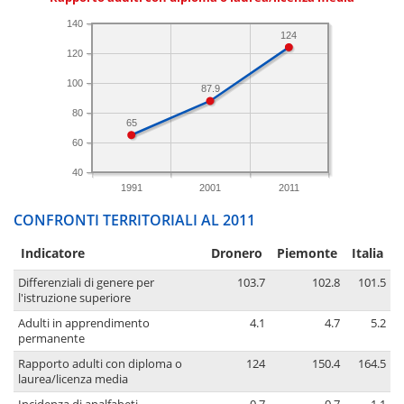
140
124
120
100
87.9
80
65
60
40
1991
2001
2011
CONFRONTI TERRITORIALI AL 2011
Indicatore
Dronero
Piemonte
Italia
Differenziali di genere per
103.7
102.8
101.5
l'istruzione superiore
Adulti in apprendimento
4.1
4.7
5.2
permanente
Rapporto adulti con diploma o
124
150.4
164.5
laurea/licenza media