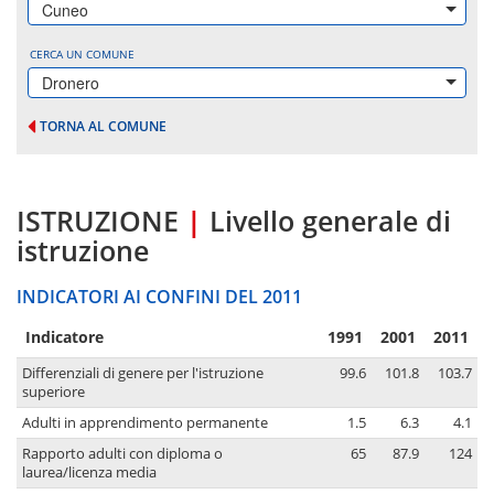
Cuneo
CERCA UN COMUNE
Dronero
TORNA AL COMUNE
ISTRUZIONE
|
Livello generale di
istruzione
INDICATORI AI CONFINI DEL 2011
Indicatore
1991
2001
2011
Differenziali di genere per l'istruzione
99.6
101.8
103.7
superiore
Adulti in apprendimento permanente
1.5
6.3
4.1
Rapporto adulti con diploma o
65
87.9
124
laurea/licenza media