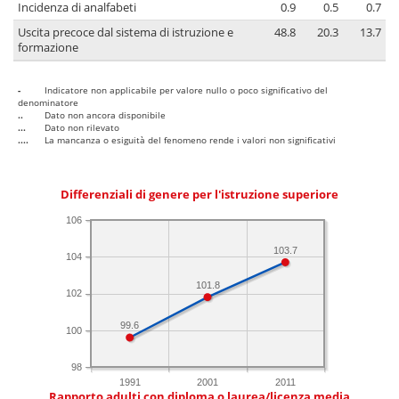
Incidenza di analfabeti
0.9
0.5
0.7
Uscita precoce dal sistema di istruzione e
48.8
20.3
13.7
formazione
-
Indicatore non applicabile per valore nullo o poco significativo del
denominatore
..
Dato non ancora disponibile
...
Dato non rilevato
....
La mancanza o esiguità del fenomeno rende i valori non significativi
Differenziali di genere per l'istruzione superiore
106
103.7
104
101.8
102
99.6
100
98
1991
2001
2011
Rapporto adulti con diploma o laurea/licenza media