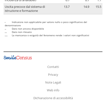
Incidenza di analfabeti
0.7
0.7
1.1
Uscita precoce dal sistema di
13.7
14.9
15.5
istruzione e formazione
-
Indicatore non applicabile per valore nullo o poco significativo del
denominatore
..
Dato non ancora disponibile
...
Dato non rilevato
....
La mancanza o esiguità del fenomeno rende i valori non significativi
Contatti
Privacy
Note Legali
Web info
Dichiarazione di accessibilità